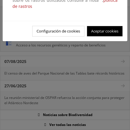
sobre os rastros utilizados consulte a nosa ;
política
Novedades
de rastros
Listas patrón
El MITECO revisa y actualiza la Lista Patrón de las especies
silvestres presentes en España
Configuración de cookies
Aceptar cookies
Preguntas frecuentes...
Acceso a los recursos genéticos y reparto de beneficios
07/08/2025
El censo de aves del Parque Nacional de las Tablas bate récords históricos
27/06/2025
La reunión ministerial de OSPAR refuerza la acción conjunta para proteger
el Atlántico Nordeste
Noticias sobre Biodiversidad
Ver todas las noticias