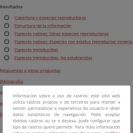
Resultados
Cobertura y especies reproductoras
Estructura de la información
Especies nativas: Otras especies reproductoras
Especies nativas: Especies con estatus reproductor incierto
Especies Introducidas
Especies introducidas. No establecidas
Respuestas a viejas preguntas
Bibliografía
Apéndice I
Información sobre o uso de rastros: este sitio web
utiliza rastros propios e de terceiros para manter a
Apéndice II
sesión, personalizar a experiencia do usuario e obter
Índice de nombres latín y castellano
datos estatísticos de navegación. Pode aceptar
tódolos rastros ou se o desexa, pode configurar que
tipo de rastros quere permitir. Para máis información