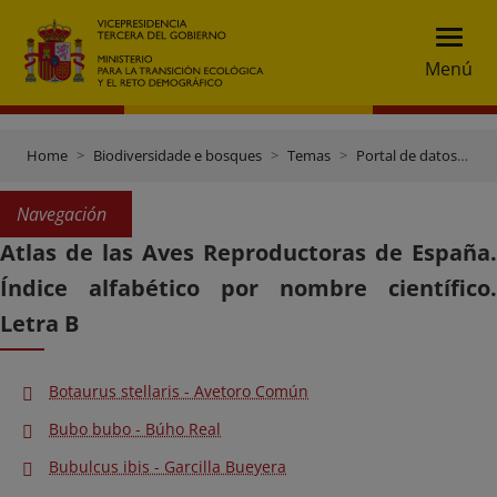
Menú
Home
Biodiversidade e bosques
Temas
Portal de datos e inventarios
Navegación
Atlas de las Aves Reproductoras de España.
Índice alfabético por nombre científico.
Letra B
Botaurus stellaris - Avetoro Común
Bubo bubo - Búho Real
Bubulcus ibis - Garcilla Bueyera