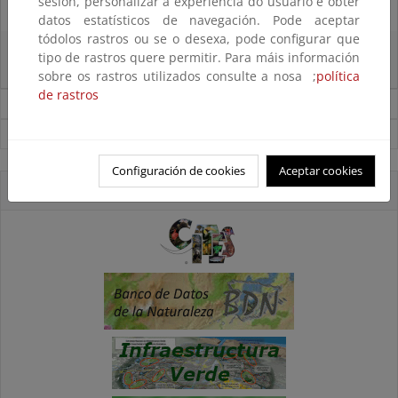
sesión, personalizar a experiencia do usuario e obter
27/06/2025
datos estatísticos de navegación. Pode aceptar
tódolos rastros ou se o desexa, pode configurar que
La reunión ministerial de OSPAR refuerza la acción conjunta para proteger
tipo de rastros quere permitir. Para máis información
el Atlántico Nordeste
sobre os rastros utilizados consulte a nosa ;
política
de rastros
Noticias sobre Biodiversidad
Ver todas las noticias
Configuración de cookies
Aceptar cookies
Accesos directos