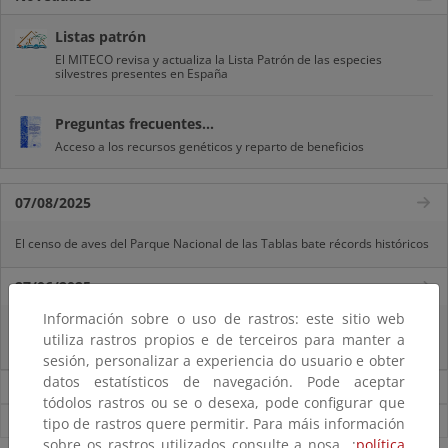
Listas patrón
El MITECO revisa y actualiza la Lista Patrón de las especies
silvestres presentes en España
Preguntas frecuentes...
Acceso a los recursos genéticos y reparto de beneficios
07/08/2025
El censo de aves del Parque Nacional de las Tablas bate récords históricos
27/06/2025
Información sobre o uso de rastros: este sitio web
La reunión ministerial de OSPAR refuerza la acción conjunta para proteger
utiliza rastros propios e de terceiros para manter a
el Atlántico Nordeste
sesión, personalizar a experiencia do usuario e obter
datos estatísticos de navegación. Pode aceptar
Noticias sobre Biodiversidad
tódolos rastros ou se o desexa, pode configurar que
Ver todas las noticias
tipo de rastros quere permitir. Para máis información
sobre os rastros utilizados consulte a nosa ;
política