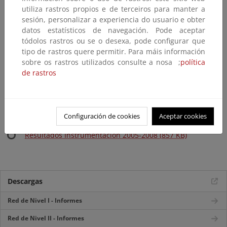
utiliza rastros propios e de terceiros para manter a
2010 Resultados instrumentación (800KB)
sesión, personalizar a experiencia do usuario e obter
2009 Vitalidad del arbolado (1,5 MB)
datos estatísticos de navegación. Pode aceptar
2009 calidad aire (134KB)
tódolos rastros ou se o desexa, pode configurar que
tipo de rastros quere permitir. Para máis información
2009 ozono (275KB)
sobre os rastros utilizados consulte a nosa ;
política
2009 Resultados instrumentación (2,1MB)
de rastros
2008 Vitalidad del arbolado (3,38 MB)
2007 Vitalidad del arbolado (1,23 MB)
2006 Vitalidad del arbolado (1,44 MB)
Configuración de cookies
Aceptar cookies
2005 Vitalidad del arbolado (848 KB)
Resultados Instrumentación 2005-2008 (857 KB)
Descargas
Red de Nivel I - Informes
Red de Nivel II - Informes