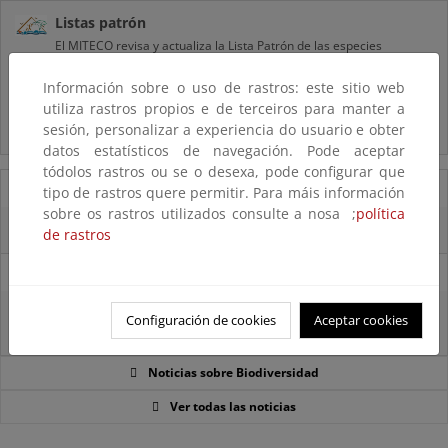
Listas patrón
El MITECO revisa y actualiza la Lista Patrón de las especies
silvestres presentes en España
Información sobre o uso de rastros: este sitio web
utiliza rastros propios e de terceiros para manter a
Preguntas frecuentes...
sesión, personalizar a experiencia do usuario e obter
Acceso a los recursos genéticos y reparto de beneficios
datos estatísticos de navegación. Pode aceptar
tódolos rastros ou se o desexa, pode configurar que
07/08/2025
tipo de rastros quere permitir. Para máis información
sobre os rastros utilizados consulte a nosa ;
política
El censo de aves del Parque Nacional de las Tablas bate récords históricos
de rastros
27/06/2025
La reunión ministerial de OSPAR refuerza la acción conjunta para proteger
Configuración de cookies
Aceptar cookies
el Atlántico Nordeste
Noticias sobre Biodiversidad
Ver todas las noticias