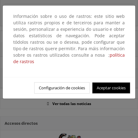
Preguntas frecuentes...
Información sobre o uso de rastros: este sitio web
Acceso a los recursos genéticos y reparto de beneficios
utiliza rastros propios e de terceiros para manter a
sesión, personalizar a experiencia do usuario e obter
datos estatísticos de navegación. Pode aceptar
07/08/2025
tódolos rastros ou se o desexa, pode configurar que
tipo de rastros quere permitir. Para máis información
El censo de aves del Parque Nacional de las Tablas bate récords históricos
sobre os rastros utilizados consulte a nosa ;
política
de rastros
27/06/2025
La reunión ministerial de OSPAR refuerza la acción conjunta para proteger
el Atlántico Nordeste
Configuración de cookies
Aceptar cookies
Noticias sobre Biodiversidad
Ver todas las noticias
Accesos directos