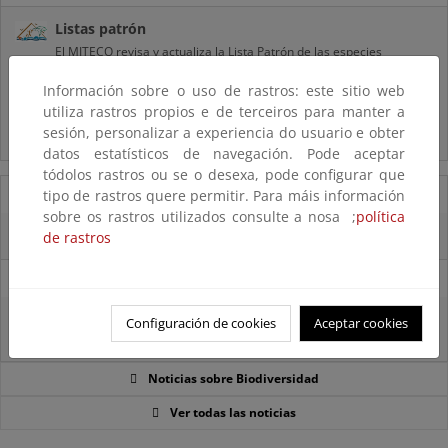
Listas patrón
El MITECO revisa y actualiza la Lista Patrón de las especies
silvestres presentes en España
Información sobre o uso de rastros: este sitio web
utiliza rastros propios e de terceiros para manter a
Preguntas frecuentes...
sesión, personalizar a experiencia do usuario e obter
Acceso a los recursos genéticos y reparto de beneficios
datos estatísticos de navegación. Pode aceptar
tódolos rastros ou se o desexa, pode configurar que
07/08/2025
tipo de rastros quere permitir. Para máis información
sobre os rastros utilizados consulte a nosa ;
política
El censo de aves del Parque Nacional de las Tablas bate récords históricos
de rastros
27/06/2025
La reunión ministerial de OSPAR refuerza la acción conjunta para proteger
Configuración de cookies
Aceptar cookies
el Atlántico Nordeste
Noticias sobre Biodiversidad
Ver todas las noticias