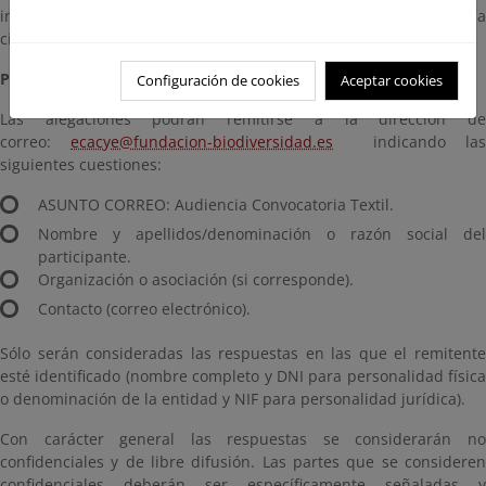
innovación del tejido industrial en el marco de una economía
circular.
Presentación de alegaciones:
Configuración de cookies
Aceptar cookies
Las alegaciones podrán remitirse a la dirección de
correo:
ecacye@fundacion-biodiversidad.es
indicando las
siguientes cuestiones:
ASUNTO CORREO: Audiencia Convocatoria Textil.
Nombre y apellidos/denominación o razón social del
participante.
Organización o asociación (si corresponde).
Contacto (correo electrónico).
Sólo serán consideradas las respuestas en las que el remitente
esté identificado (nombre completo y DNI para personalidad física
o denominación de la entidad y NIF para personalidad jurídica).
Con carácter general las respuestas se considerarán no
confidenciales y de libre difusión. Las partes que se consideren
confidenciales deberán ser específicamente señaladas y