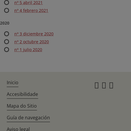
nº 5 abril 2021
nº 4 febrero 2021
2020
nº 3 diciembre 2020
nº 2 octubre 2020
nº 1 julio 2020
Inicio
Instagr
Twitte
Fac
Accesibilidade
Mapa do Sitio
Guía de navegación
Aviso legal