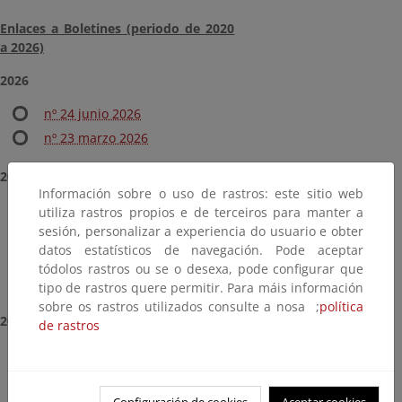
Enlaces a Boletines (periodo de 2020
a 2026)
2026
nº 24 junio 2026
nº 23 marzo 2026
2025
Información sobre o uso de rastros: este sitio web
nº 22 diciembre 2025
utiliza rastros propios e de terceiros para manter a
sesión, personalizar a experiencia do usuario e obter
nº 21 septiembre 2025.
datos estatísticos de navegación. Pode aceptar
nº 20 junio 2025
tódolos rastros ou se o desexa, pode configurar que
nº 19 marzo 2025
tipo de rastros quere permitir. Para máis información
sobre os rastros utilizados consulte a nosa ;
política
2024
de rastros
nº 18 diciembre 2024
nº 17 octubre 2024
Configuración de cookies
Aceptar cookies