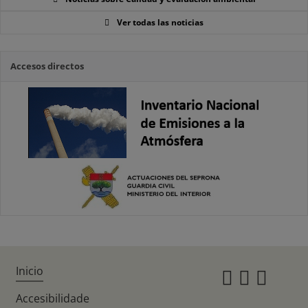
Ver todas las noticias
Accesos directos
Inicio
Instagr
Twitte
Fac
Accesibilidade