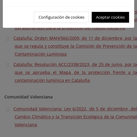
nocturno.
Cataluña: Decreto 190/2015, de 25 de agosto, de desarrollo
Configuración de cookies
Aceptar cookies
de la Ley 6/2001, de 31 de mayo, de ordenación ambiental
del alumbrado para la protección del medio nocturno
Cataluña: Orden MAH/566/2009, de 11 de diciembre, por la
que se regula y constituye la Comisión de Prevención de la
Contaminación Luminosa
Cataluña: Resolución ACC/2338/2023, de 25 de junio, por la
que se aprueba el Mapa de la protección frente a la
contaminación lumínica en Cataluña
Comunidad Valenciana
Comunidad Valenciana: Ley 6/2022, de 5 de diciembre, del
Cambio Climático y la Transición Ecológica de la Comunitat
Valenciana