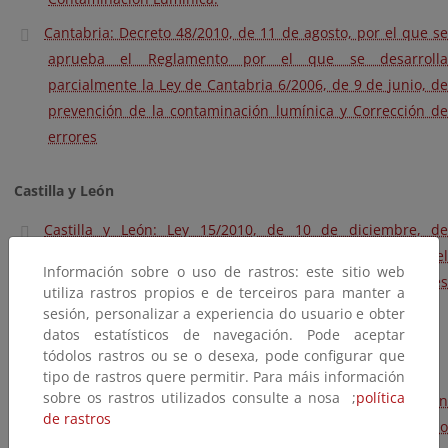
Cantabria: Decreto 48/2010, de 11 de agosto, por el que se
aprueba el Reglamento por el que se desarrolla
parcialmente la Ley de Cantabria 6/2006, de 9 de junio, de
prevención de la contaminación lumínica y Corrección de
errores
Castilla y León
Castilla y León: Ley 15/2010, de 10 de diciembre, de
prevención de la contaminación lumínica y del fomento del
Información sobre o uso de rastros: este sitio web
ahorro y eficiencia energéticos derivados de instalaciones
utiliza rastros propios e de terceiros para manter a
de iluminación.
sesión, personalizar a experiencia do usuario e obter
datos estatísticos de navegación. Pode aceptar
tódolos rastros ou se o desexa, pode configurar que
Cataluña
tipo de rastros quere permitir. Para máis información
sobre os rastros utilizados consulte a nosa ;
política
Cataluña: Ley 6/2001, de 31 de mayo, de ordenación
de rastros
ambiental del alumbrado para la protección del medio