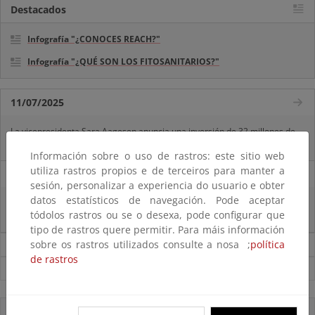
Destacados
Infografía "¿CONOCES REACH?"
Infografía "¿QUÉ SON LOS FITOSANITARIOS?"
11/07/2025
La vicepresidenta Sara Aagesen anuncia una inversión de 32 millones de
euros para restaurar bosques en decaimiento
Información sobre o uso de rastros: este sitio web
utiliza rastros propios e de terceiros para manter a
31/01/2023
sesión, personalizar a experiencia do usuario e obter
datos estatísticos de navegación. Pode aceptar
El MITECO evalúa todos los expedientes de renovables de su competencia
tódolos rastros ou se o desexa, pode configurar que
que debían obtener la Declaración Ambiental antes del 25 de enero
tipo de rastros quere permitir. Para máis información
sobre os rastros utilizados consulte a nosa ;
política
Noticias sobre Calidad y evaluación ambiental
de rastros
Ver todas las noticias
Accesos directos