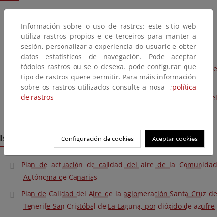
Plan de mejora de la calidad del aire de Palma 2021
Información sobre o uso de rastros: este sitio web
Plan de mejora de la calidad del aire de Maó 2021
utiliza rastros propios e de terceiros para manter a
sesión, personalizar a experiencia do usuario e obter
Plan Marco de mejora de la calidad del aire en Baleares
datos estatísticos de navegación. Pode aceptar
tódolos rastros ou se o desexa, pode configurar que
Protocolo de información ante superaciones del umbral de
tipo de rastros quere permitir. Para máis información
información para el ozono
sobre os rastros utilizados consulte a nosa ;
política
de rastros
Protocolo de actuación a corto plazo por la superación del
umbral de alerta de contaminantes de la atmósfera
Islas Canarias
Configuración de cookies
Aceptar cookies
Plan de actuación de calidad del aire de la Comunidad
Autónoma de Canarias
Plan de Calidad del Aire de la aglomeración Santa Cruz de
Tenerife-San Cristóbal de La Laguna, por dióxido de azufre