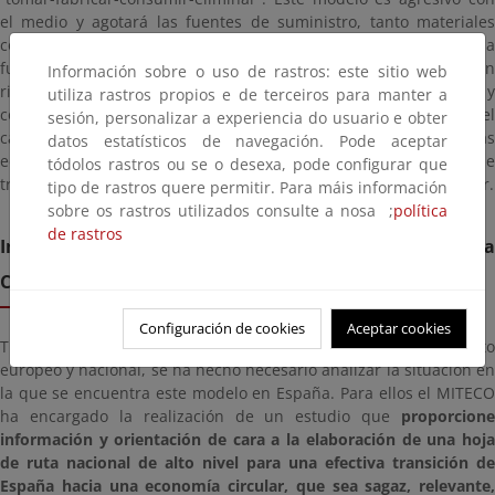
el medio y agotará las fuentes de suministro, tanto materiales
como energéticas. Además en este tipo de economía hay una
fuerte dependencia de las materias primas, lo que conlleva un
Información sobre o uso de rastros: este sitio web
riesgo asociado al suministro, precios elevados de las mismas y
utiliza rastros propios e de terceiros para manter a
con mucha volatilidad, así como una reducción significativa del
sesión, personalizar a experiencia do usuario e obter
capital natural, además de las consiguientes pérdidas
datos estatísticos de navegación. Pode aceptar
económicas. Se hace por tanto necesario iniciar una senda de
tódolos rastros ou se o desexa, pode configurar que
transición para pasar de la economía lineal a la economía circular.
tipo de rastros quere permitir. Para máis información
sobre os rastros utilizados consulte a nosa ;
política
de rastros
Informe para el cambio estratégico en Economía
Circular
Configuración de cookies
Aceptar cookies
Tras varios años trabajando en Economía circular en el ámbito
europeo y nacional, se ha hecho necesario analizar la situación en
la que se encuentra este modelo en España. Para ellos el MITECO
ha encargado la realización de un estudio que
proporcione
información y orientación de cara a la elaboración de una hoja
de ruta nacional de alto nivel para una efectiva transición de
España hacia una economía circular, que sea sagaz, relevante,