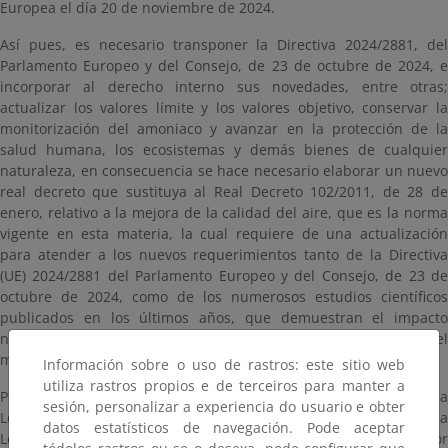
Europea el día 20 de noviembre de 2024.
Así pues, es necesario transponer la Directiva 2024/2881, del
Parlamento Europeo y del Consejo, de 23 de octubre de 2024, e
incorporar al derecho interno sus novedades, entre otras;
actualizar los valores límite y los valores objetivo, conservar la
monitorización del amoniaco y avanzar en la protección de la
salud humana, los ecosistemas y demás bienes de cualquier
naturaleza, en consecuencia se hace necesario elaborar un nuevo
real decreto que sustituya al Real Decreto 102/2011, de 28 de
enero, relativo a la mejora de la calidad del aire, que es la norma
vigente en esta materia, la cual requiere de una actualización
para atender a los nuevos requerimientos tanto de la Directiva
(UE) 2024/2881 del Parlamento Europeo y del Consejo, de 23 de
octubre de 2024, como de los numerosos estudios científicos
publicados en los últimos años, que demuestran el impacto
negativo de la contaminación del aire en la salud humana y en el
medio ambiente.
Información sobre o uso de rastros: este sitio web
utiliza rastros propios e de terceiros para manter a
Por tanto, en cumplimiento de lo previsto en el artículo 26.6 de la
sesión, personalizar a experiencia do usuario e obter
Ley 50/1997, de 27 de noviembre, del Gobierno, modificada por la
datos estatísticos de navegación. Pode aceptar
Ley 40/2015, de 1 de octubre, de Régimen Jurídico del Sector