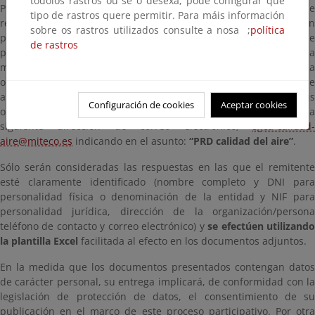
tódolos rastros ou se o desexa, pode configurar que
Público, así como, en la Ley 27/2006, de 18 de julio, por la que se
tipo de rastros quere permitir. Para máis información
regulan los derechos de acceso a la información, de participación
sobre os rastros utilizados consulte a nosa ;
política
pública y de acceso a la justicia en materia de medio ambiente, se
de rastros
pone a disposición del púbico el proyecto de Real Decreto sobre la
mejora de la calidad del aire ambiente, a efectos de recabar la
opinión de la ciudadanía, las organizaciones y asociaciones que
así lo consideren oportuno para que puedan hacer llegar sus
Configuración de cookies
Aceptar cookies
opiniones respecto de su contenido, que deberá dirigirse a la
siguiente dirección de correo electrónico;
sgca-calidad-
aire@miteco.es
indicando en el asunto:
“PRD calidad del aire”
.
Sólo serán consideradas las respuestas en las que el remitente
esté claramente identificado (nombre completo y DNI para
personalidad física o denominación de la entidad y NIF para
personalidad jurídica, dirección de la organización/persona
teléfono de contacto y correo electrónico) y
se efectúen utilizand
la plantilla Excel
facilitada al efecto en los documentos adjuntos.
En la medida que los documentos presentados contengan datos
de carácter personal, su entrega implicará, de conformidad con la
legislación de protección de datos, el consentimiento de su
publicación en el marco de este proceso participativo. Por otra