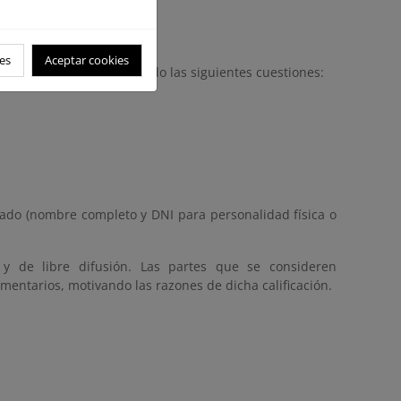
es
Aceptar cookies
biodiversidad.es
indicando las siguientes cuestiones:
icado (nombre completo y DNI para personalidad física o
 y de libre difusión. Las partes que se consideren
mentarios, motivando las razones de dicha calificación.