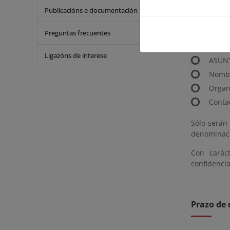
Generation
Publicacións e documentación
Presentaci
Preguntas frecuentes
Las alegaci
Ligazóns de interese
ASUNT
Nombr
Organi
Contac
Sólo serán
denominació
Con caráct
confidencia
Prazo de 