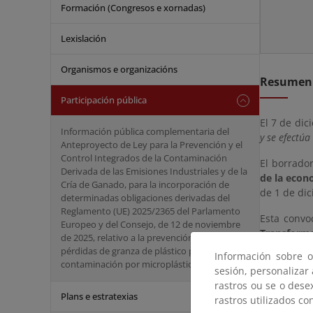
Formación (Congresos e xornadas)
Lexislación
Organismos e organizacións
Resumen
Participación pública
El 7 de dic
Información pública complementaria del
y se efectú
Anteproyecto de Ley para la Prevención y el
Control Integrados de la Contaminación
El borrado
Derivada de las Emisiones Industriales y de la
de la econ
Cría de Ganado, para la incorporación de
de 1 de dic
determinadas obligaciones derivadas del
Reglamento (UE) 2025/2365 del Parlamento
Esta convo
Europeo y del Consejo, de 12 de noviembre
Transform
de 2025, relativo a la prevención de las
transversal
pérdidas de granza de plástico para reducir la
Información sobre o
contaminación por microplásticos.
sesión, personalizar
Adicionalm
rastros ou se o dese
Economía 
Plans e estratexias
rastros utilizados co
Recuperaci