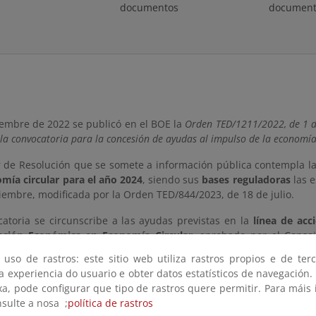
documentos
document
iembre de 2022 se publicó en el BOE la
Orden TED/1211/2022, de 1 de
a la convocatoria para la concesión de ayudas al impulso de la economía
r de Resolución que se somete a información pública contempla l
omía circular para el año 2024
, siendo sus
bases reguladoras
las 
iembre, modificada por la Orden TED/844/2023, de 18 de julio.
catoria se circunscribe a las ayudas previstas en la
línea de acc
ación Económica en Economía Circular
, aprobado por el Conse
 para impulsar la economía circular en la empresa».
 uso de rastros: este sitio web utiliza rastros propios e de ter
 a experiencia do usuario e obter datos estatísticos de navegación.
ente, las ayudas se enmarcan en la inversión
C12.I3 «Plan de ap
xa, pode configurar que tipo de rastros quere permitir. Para máis
Circular y a la normativa de residuos» del Componente 12 
nsulte a nosa ;
política de rastros
ón, Transformación y Resiliencia (PRTR) del Gobierno de España, s