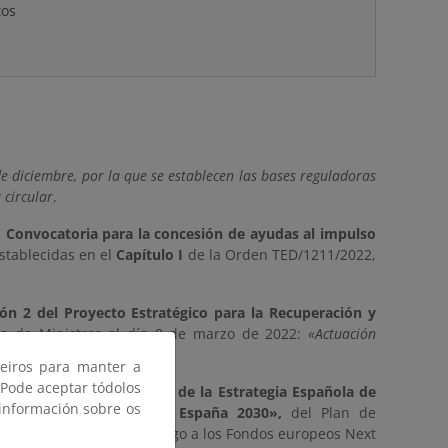
os
 diciembre, por la que se establecen las bases reguladoras
 circular
.
a
Convocatoria para la concesión de ayudas al impulso
establecidas en el
Capítulo I
de la Orden TED/1211/2022,
ión 2 del Proyecto Estratégico para la Recuperación y
jo de Ministros el día 8 de marzo de 2022:
«Actuación
ceiros para manter a
 Pode aceptar tódolos
oyo a la implementación de la Estrategia Española de
 información sobre os
«Política Industrial de España 2030»,
del Plan de
iendo financiadas con cargo a los Fondos europeos Next