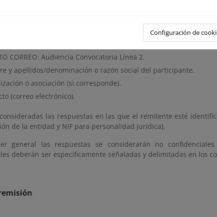
.
ón de alegaciones:
Configuración de cooki
ones podrán remitirse a la dirección de correo:
ecacye@fundacion-
O CORREO: Audiencia Convocatoria Línea 2.
e y apellidos/denominación o razón social del participante.
zación o asociación (si corresponde).
to (correo electrónico).
 consideradas las respuestas en las que el remitente esté identif
n de la entidad y NIF para personalidad jurídica).
er general las respuestas se considerarán no confidenciales
les deberán ser específicamente señaladas y delimitadas en los co
remisión