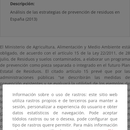
Descripción:
Análisis de las estrategias de prevención de residuos en
España (2013)
El Ministerio de Agricultura, Alimentación y Medio Ambiente está
obligado, de acuerdo con el artículo 15 de la Ley 22/2011, de 28
julio, de Residuos y suelos contaminados, a elaborar un programa
de prevención como pieza separada o integrado en el futuro Plan
Estatal de Residuos. El citado artículo 15 prevé que por las
administraciones públicas “se describirán las medidas de
prevención existentes y se evaluará la utilidad de los ejemplos de
medidas que se indican en el anexo IV [de la Ley de residuos] u
Información sobre o uso de rastros: este sitio web
otras medidas adecuadas”. En aplicación de este mandato de la
utiliza rastros propios e de terceiros para manter a
ley se ha encargado la elaboración del estudio dedicado al
sesión, personalizar a experiencia do usuario e obter
“Análisis de las estrategias de prevención de residuos en España
datos estatísticos de navegación. Pode aceptar
(2013)”. Estudio que analiza y describe las medidas de prevención
tódolos rastros ou se o desexa, pode configurar que
de residuos ya existentes clasificando estas medidas, siguiendo el
tipo de rastros quere permitir. Para máis información
criterio del anexo IV de la Ley de residuos y de la Directiva Marco