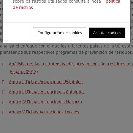
sobre os rastros utilizados consulte a nosa ;
política
de Residuos, en aquéllas que favorecen la creación de
de rastros
condiciones marco para la disminución de la generación de
residuos, aquellas que se aplican en fase de diseño, producción o
distribución de productos, y, por último, las medidas que se
adoptan en fase de uso y consumo; medidas que se pueden estar
Configuración de cookies
Aceptar cookies
llevando a la práctica a escala nacional, autonómica y local.
Igualmente se valora la efectividad de estas actuaciones, y se
analiza el enfoque con el que los diferentes países de la UE están
planteando sus respectivos programas de prevención de residuos.
Análisis de las estrategias de prevención de residuos en
España (2013)
Anexo II Fichas Actuaciones Estatales
Anexo III Fichas Actuaciones Cataluña
Anexo IV Fichas Actuaciones Navarra
Anexo V Fichas Actuaciones Locales