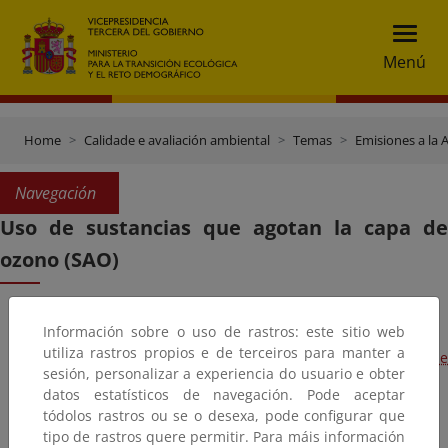
Menú
Home
Calidade e avaliación ambiental
Temas
Emisiones a la 
Navegación
Uso de sustancias que agotan la capa de
ozono (SAO)
Información sobre o uso de rastros: este sitio web
utiliza rastros propios e de terceiros para manter a
Normativa relativa a sustancias agotadoras de la capa de
sesión, personalizar a experiencia do usuario e obter
ozono (SAO)
datos estatísticos de navegación. Pode aceptar
tódolos rastros ou se o desexa, pode configurar que
tipo de rastros quere permitir. Para máis información