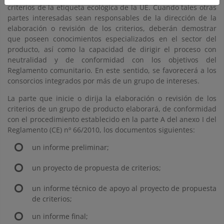
criterios de la etiqueta ecológica de la UE. Cuando tales otras
partes interesadas sean responsables de la dirección de la
elaboración o revisión de los criterios, deberán demostrar
que poseen conocimientos especializados en el sector del
producto, así como la capacidad de dirigir el proceso con
neutralidad y de conformidad con los objetivos del
Reglamento comunitario. En este sentido, se favorecerá a los
consorcios integrados por más de un grupo de intereses.
La parte que inicie o dirija la elaboración o revisión de los
criterios de un grupo de producto elaborará, de conformidad
con el procedimiento establecido en la parte A del anexo I del
Reglamento (CE) nº 66/2010, los documentos siguientes:
un informe preliminar;
un proyecto de propuesta de criterios;
un informe técnico de apoyo al proyecto de propuesta
de criterios;
un informe final;