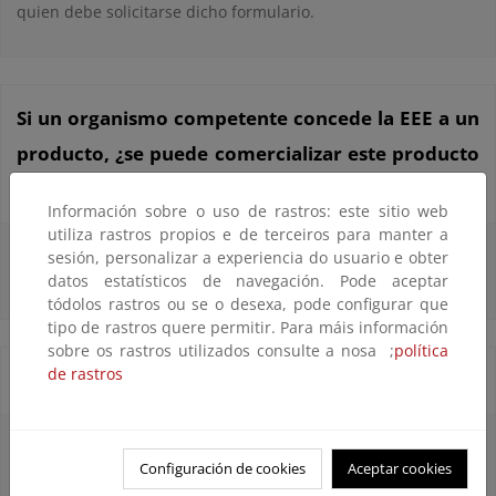
quien debe solicitarse dicho formulario.
Si un organismo competente concede la EEE a un
producto, ¿se puede comercializar este producto
en todos los Estados miembros de la UE?
Información sobre o uso de rastros: este sitio web
utiliza rastros propios e de terceiros para manter a
Sí. Además se podrá vender en los países del Área Económica
sesión, personalizar a experiencia do usuario e obter
Europea. Noruega, Islandia y Liechtenstein).
datos estatísticos de navegación. Pode aceptar
tódolos rastros ou se o desexa, pode configurar que
tipo de rastros quere permitir. Para máis información
sobre os rastros utilizados consulte a nosa ;
política
de rastros
¿Cómo se desarrollan los criterios?
Previa consulta al CEEUE, la Comisión, los Estados miembros,
los organismos competentes y otras partes interesadas
Configuración de cookies
Aceptar cookies
podrán iniciar y dirigir la elaboración o revisión de los