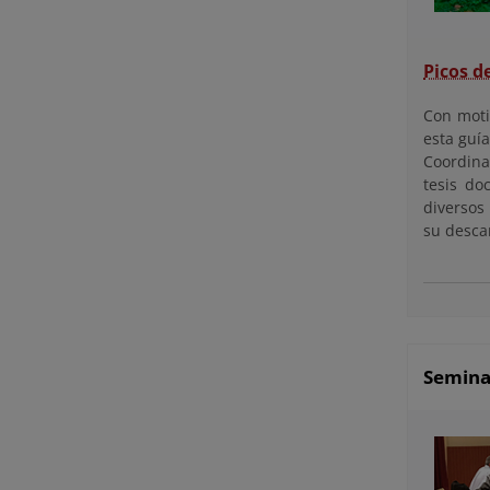
Picos d
Con moti
esta guí
Coordina
tesis do
diversos
su descar
Semina