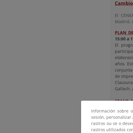
Cambio 
El CENEA
Madrid, d
PLAN D
15:00 a 1
El prog
particip
elaborac
años
.
Es
conjunta
de impres
Clausura
Gallach,
STAND N
Documen
Información sobre o
Verde)
sesión, personalizar
Doce inte
rastros ou se o dese
de educac
rastros utilizados co