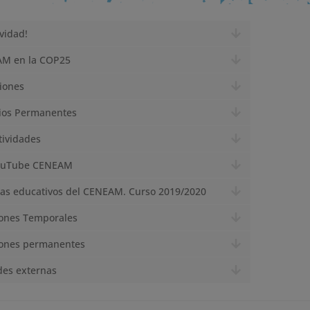
avidad!
AM en la COP25
iones
ios Permanentes
tividades
ouTube CENEAM
as educativos del CENEAM. Curso 2019/2020
iones Temporales
iones permanentes
des externas