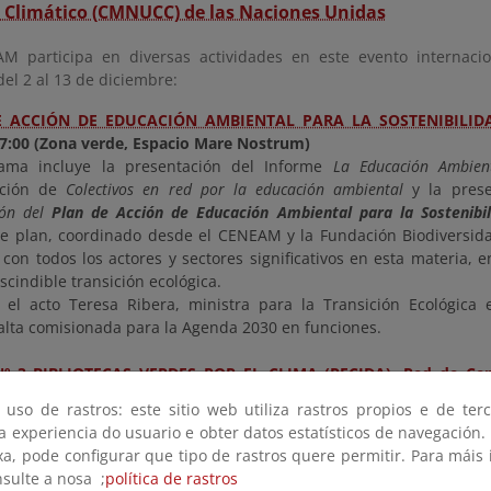
Climático (CMNUCC) de las Naciones Unidas
M participa en diversas actividades en este evento internaci
el 2 al 13 de diciembre:
E ACCIÓN DE EDUCACIÓN AMBIENTAL PARA LA SOSTENIBILID
7:00 (
Zona verde,
Espacio Mare Nostrum)
rama incluye la presentación del Informe
La Educación Ambien
ación de
Colectivos en red por la educación ambiental
y la pres
ión del
Plan de Acción de Educación Ambiental para la Sostenibil
te plan, coordinado desde el CENEAM y la Fundación Biodiversida
 con todos los actores y sectores significativos en esta materia,
cindible transición ecológica.
 el acto Teresa Ribera, ministra para la Transición Ecológica 
 alta comisionada para la Agenda 2030 en funciones.
º 3 BIBLIOTECAS VERDES POR EL CLIMA (RECIDA). Red de Cen
tación Ambiental. Tesoros para cambiar el mundo
, del 2 al
 uso de rastros: este sitio web utiliza rastros propios e de ter
 a experiencia do usuario e obter datos estatísticos de navegación.
nsos días de coloquios, juegos, presentaciones iniciativas y de no
xa, pode configurar que tipo de rastros quere permitir. Para máis
ión y sensibilización sobre el cambio climático.
nsulte a nosa ;
política de rastros