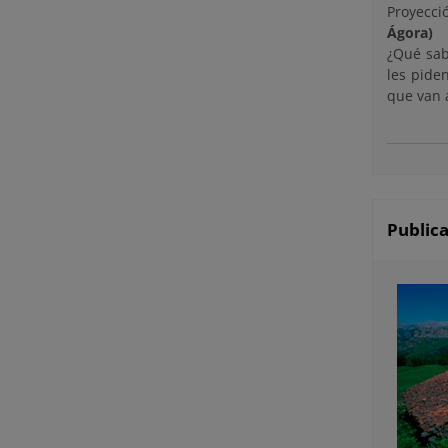
Proyecci
Ágora)
¿Qué sab
les piden
que van a
Public