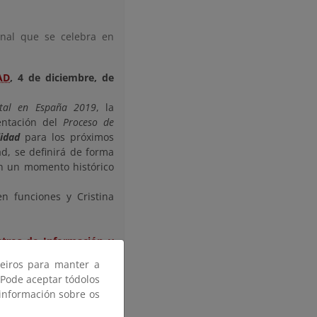
onal que se celebra en
AD
, 4 de diciembre, de
tal en España 2019
, la
entación del
Proceso de
idad
para los próximos
d, se definirá de forma
 en un momento histórico
en funciones y Cristina
tros de Información y
 13 de diciembre (Zona
ceiros para manter a
 Pode aceptar tódolos
vedades bibliográficas...
 información sobre os