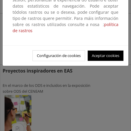
datos estatísticos de navegación. Pode aceptar
tódolos rastros ou se o desexa, pode configurar que
tipo de rastros quere permitir. Para máis información
Entidades
sobre os rastros utilizados consulte a nosa ;
política
Administración
de rastros
Asociaciones, Redes, Empresas, Fundaciones,
ONG's...
Configuración de cookies
Aceptar cookies
Proyectos inspiradores en EAS
En el marco de los ODS e incluidos en la exposición
sobre ODS del CENEAM