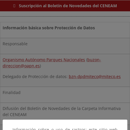
Suscripción al Boletín de Novedades del CENEAM
__________________________________________________________________________
Información básica sobre Protección de Datos
Responsable
Organismo Autónomo Parques Nacionales
(
buzon-
direccion@oapn.es
)
Delegado de Protección de datos:
bzn-dpdmiteco@miteco.es
Finalidad
Difusión del Boletín de Novedades de la Carpeta Informativa
del CENEAM
Información sobre o uso de rastros: este sitio web