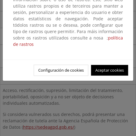
Legitimación
utiliza rastros propios e de terceiros para manter a
sesión, personalizar a experiencia do usuario e obter
6.1.a) Consentimiento del interesado
datos estatísticos de navegación. Pode aceptar
tódolos rastros ou se o desexa, pode configurar que
tipo de rastros quere permitir. Para máis información
Destinatarios
sobre os rastros utilizados consulte a nosa ;
política
de rastros
No se cederán datos a terceros, salvo obligación legal. No se
transferirán datos a terceros países.
Configuración de cookies
Aceptar cookies
Derechos
Acceso, rectificación, supresión, limitación del tratamiento,
portabilidad, oposición y a no ser objeto de decisiones
individuales automatizadas.
Si considera vulnerados sus derechos, podrá presentar una
reclamación de tutela ante la Agencia Española de Protección
de Datos (
https://sedeagpd.gob.es/
)