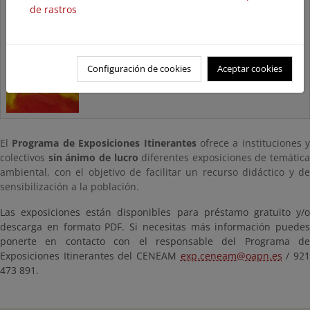
de rastros
Histórico. Exposiciones sólo
para visualización
Configuración de cookies
Aceptar cookies
El
Programa de Exposiciones Itinerantes
ofrece a instituciones y
colectivos
sin ánimo de lucro
diferentes exposiciones de temática
ambiental, con el objetivo de facilitar un recurso didáctico y de
sensibilización a la población.
Las exposiciones están disponibles para préstamo gratuito y/o
descarga en formato PDF. Si necesitas más información puedes
ponerte en contacto con el responsable del Programa de
Exposiciones Itinerantes del CENEAM
exp.ceneam@oapn.es
/ 92
473 891.