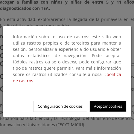
acoger a familias con niños y niñas de entre 5 y 11 años
diagnosticados con TEA.
En esta actividad, exploraremos la llegada de la primavera en el
Jardín utilizando nuestros sentidos.
Información sobre o uso de rastros: este sitio web
Detalles prácticos:
utiliza rastros propios e de terceiros para manter a
Horarios:
11:00h y 12:30h
sesión, personalizar a experiencia do usuario e obter
datos estatísticos de navegación. Pode aceptar
Duración:
90 minutos
tódolos rastros ou se o desexa, pode configurar que
Reservas:
Se deben realizar a través del siguiente
tipo de rastros quere permitir. Para máis información
formulario
.
sobre os rastros utilizados consulte a nosa ;
política
Las plazas se asignarán por orden de recepción de las
de rastros
solicitudes.
El equipo de reservas se pondrá en contacto contigo en los
próximos días para confirmar si has obtenido plaza.
Estas actividades forman parte del proyecto "El Jardín Accesible" y
Configuración de cookies
Aceptar cookies
son totalmente gratuitas gracias a la colaboración de la Fundación
Española para la Ciencia y la Tecnología, del Ministerio de Ciencia,
Innovación y Universidades (FECYT-MICIU).