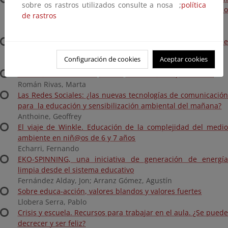
sobre os rastros utilizados consulte a nosa ;
política
ambiental: Un estudio del colectivo joven de medio
de rastros
ambiente, Salvador-Bahia-Brasil
Matos, Zanna María
MAREAS VIVAS. Contagiándome/nos de modelos que
transforman el inconsciente colectivo
Configuración de cookies
Aceptar cookies
Saldaña Buenache, Eva
Camino escolar. Aceras, cruces, comerciantes y confianza
Román Rivas, Marta
Las Redes Sociales: ¿las nuevas tecnologías de comunicación
para la educación y sensibilización ambiental del mañana?
Anthoine, Geoffrey
El viaje de Winkle. Educación de la complejidad del medio
ambiente en niñ@os de 6 y 7 años
Echarri, Fernando
EKO-SPINNING, una iniciativa de generación de energía
limpia desde el sistema educativo
Fernández Alday, Jon; Arranz Gómez, Agustín
Sobre educa-acción, valores blandos y valores fuertes
Llobera Serra, Pablo
Crisis y escuela. Recursos para trabajar en el aula. ¿Se puede
decrecer y ser feliz?