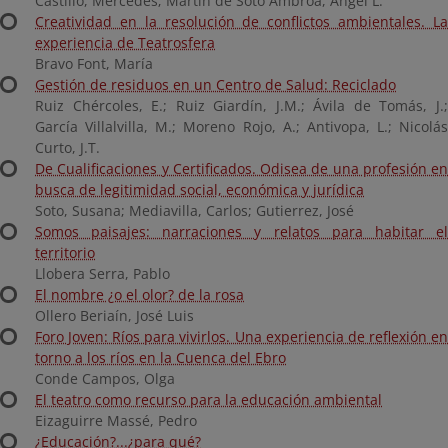
Castillo, Mercedes; Martín de Soto Ambroa, Ángel L.
Creatividad en la resolución de conflictos ambientales. La
experiencia de Teatrosfera
Bravo Font, María
Gestión de residuos en un Centro de Salud: Reciclado
Ruiz Chércoles, E.; Ruiz Giardín, J.M.; Ávila de Tomás, J.;
García Villalvilla, M.; Moreno Rojo, A.; Antivopa, L.; Nicolás
Curto, J.T.
De Cualificaciones y Certificados. Odisea de una profesión en
busca de legitimidad social, económica y jurídica
Soto, Susana; Mediavilla, Carlos; Gutierrez, José
Somos paisajes: narraciones y relatos para habitar el
territorio
Llobera Serra, Pablo
El nombre ¿o el olor? de la rosa
Ollero Beriaín, José Luis
Foro Joven: Ríos para vivirlos. Una experiencia de reflexión en
torno a los ríos en la Cuenca del Ebro
Conde Campos, Olga
El teatro como recurso para la educación ambiental
Eizaguirre Massé, Pedro
¿Educación?...¿para qué?