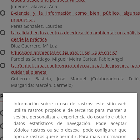
Jiménez Talavera, Ana
E-ciencia y la información como bien público, algunas
propuestas
Pérez González, Lourdes
La calidad en los centros de educación ambiental: un análisis
desde la práctica
Díaz Guerrero, Mª Luz
Educación ambiental en Galicia: crisis, ¿qué crisis?
Pardellas Santiago, Miguel; Meira Cartea, Pablo Ángel
La Confint, una conferencia internacional de jóvenes para
cuidar el planeta
Gutiérrez Bastida, José Manuel (Colaboradores: Feliú,
Margarida; Marcén, Carmelo)
Publicados en 2011
Información sobre o uso de rastros: este sitio web
utiliza rastros propios e de terceiros para manter a
Red Canaria de Centros Educativos para la Sostenibilidad
sesión, personalizar a experiencia do usuario e obter
Velázquez Rodríguez, Silvia M.
datos estatísticos de navegación. Pode aceptar
Coloquio sobre educación ambiental. 40 años después
tódolos rastros ou se o desexa, pode configurar que
Cano Muñoz, Luis
tipo de rastros quere permitir. Para máis información
Juventud, políticas públicas de medio ambiente y educación