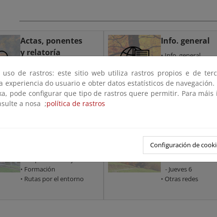
________________________________________________________________
Actas, ponentes
Info. general
y relatoría
•
Info. general
•
Programa
•
Actas
 uso de rastros: este sitio web utiliza rastros propios e de ter
•
Sobre el Program
•
Ponentes
 a experiencia do usuario e obter datos estatísticos de navegación.
•
Accesos y
• Dinamización y
xa, pode configurar que tipo de rastros quere permitir. Para máis
restauración
Relatoría
nsulte a nosa ;
política de rastros
CENEAM
Redes Sociales
•
Quiénes somos
•
YOUTUBE CENEA
Configuración de cooki
•
Biblioteca
-
Martes 4
•
Grupos de trabajo
-
Miércoles 5
•
Formación
-
Jueves 6
•
Rutas por el entorno
•
Otras redes