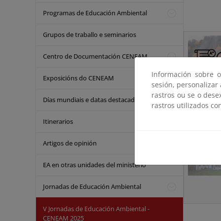
Programas de Educación Ambiental
__________
Grupos de traballo e seminarios
Centro de Documentación CENEAM
Información sobre o
Exposicións do CENEAM
sesión, personalizar
rastros ou se o dese
Días mundiais e datas destacadas
rastros utilizados co
Itinerarios
Artigos de opinión
EA en otras unidades del ministerio
Jornadas de Educación Ambiental
V Jornadas de Educación Ambiental -
CENEAM 2025