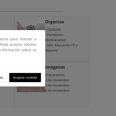
__________________________________
Organiza
•
CENEAM
•
Fundación
ceiros para manter a
a
Biodiversidad
 Pode aceptar tódolos
•
Min
. Educación FP y
 información sobre os
Deporte
Imágenes
M
Preparativos
es
Aceptar cookies
4 de noviembre
5 de noviembre
6 de noviembre