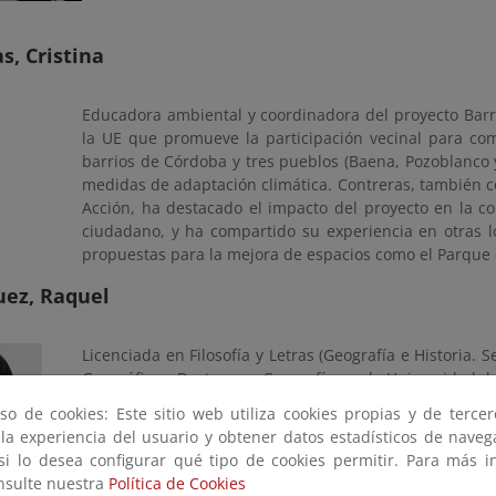
s, Cristina
Educadora ambiental y coordinadora del proyecto Barri
la UE que promueve la participación vecinal para comb
barrios de Córdoba y tres pueblos (Baena, Pozoblanco 
medidas de adaptación climática. Contreras, también c
Acción, ha destacado el impacto del proyecto en la co
ciudadano, y ha compartido su experiencia en otras 
propuestas para la mejora de espacios como el Parque 
ez, Raquel
Licenciada en Filosofía y Letras (Geografía e Historia.
Geográfica y Doctora en Geografía por la Universidad de
Forma parte del equipo humano que diseñó, en 2020
so de cookies: Este sitio web utiliza cookies propias y de terce
Vicerrectorado de Inclusión, Igualdad y Proyección So
 la experiencia del usuario y obtener datos estadísticos de nave
Desde entonces, coordinan esta iniciativa orientada a l
 si lo desea configurar qué tipo de cookies permitir. Para más i
ámbito universitario y las comunidades locales rurale
onsulte nuestra
Política de Cookies
a estudiantes en el desarrollo de proyectos de dina