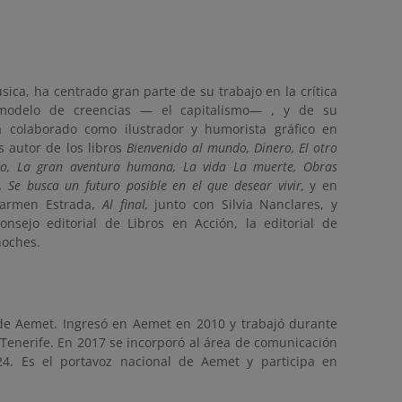
ica, ha centrado gran parte de su trabajo en la crítica
al modelo de creencias — el capitalismo— , y de su
a colaborado como ilustrador y humorista gráfico en
 autor de los libros
Bienvenido al mundo, Dinero, El otro
o, La gran aventura humana, La vida La muerte, Obras
 Se busca un futuro posible en el que desear vivir,
y en
Carmen Estrada,
Al final,
junto con Silvia Nanclares, y
nsejo editorial de Libros en Acción, la editorial de
noches.
de Aemet. Ingresó en Aemet en 2010 y trabajó durante
 Tenerife. En 2017 se incorporó al área de comunicación
4. Es el portavoz nacional de Aemet y participa en