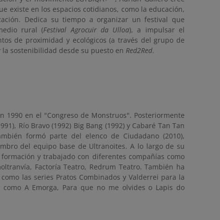
e existe en los espacios cotidianos, como la educación,
zación. Dedica su tiempo a organizar un festival que
medio rural (
Festival Agrocuir da Ulloa
), a impulsar el
tos de proximidad y ecológicos (a través del grupo de
l y la sostenibilidad desde su puesto en
Red2Red
.
 en 1990 en el "Congreso de Monstruos". Posteriormente
1991), Río Bravo (1992) Big Bang (1992) y Cabaré Tan Tan
También formó parte del elenco de Ciudadano (2010),
embro del equipo base de Ultranoites. A lo largo de su
e formación y trabajado con diferentes compañías como
ltranvía, Factoría Teatro, Redrum Teatro. También ha
como las series Pratos Combinados y Valderrei para la
las como A Emorga, Para que no me olvides o Lapis do