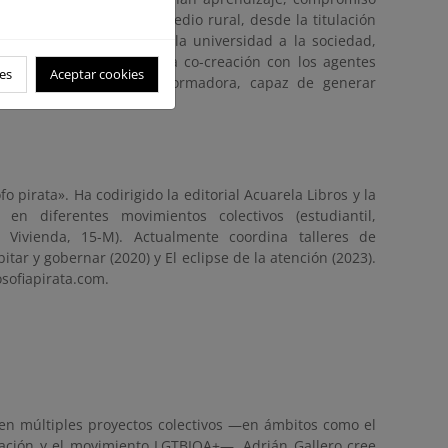
y al fortalecimiento del medio rural, desde la titulación
n trabajado para acercar la universidad a la sociedad,
la práctica y fomentan la co-creación con los agentes
es
Aceptar cookies
 una herramienta transformadora, capaz de generar
fo pirata». Ha codirigido la editorial Acuarela Libros y la
 en diferentes movimientos colectivos (estudiantil,
e Vivienda, 15-M). Actualmente coordina talleres de
ar y gobernar (2020) y El eclipse de la atención (2023).
sofiapirata.com.
a en múltiples proyectos colectivos —en ámbitos como el
ucación y el movimiento LGTBIQA+—, Adrián Gallero cree