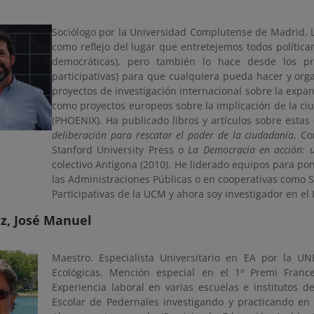
Sociólogo por la Universidad Complutense de Madrid. Le
como reflejo del lugar que entretejemos todos política
democráticas), pero también lo hace desde los pr
participativas) para que cualquiera pueda hacer y org
proyectos de investigación internacional sobre la expa
como proyectos europeos sobre la implicación de la c
(PHOENIX). Ha publicado libros y artículos sobre esta
deliberación para rescatar el poder de la ciudadanía
, C
Stanford University Press o
La Democracia en acción: u
colectivo Antígona (2010). He liderado equipos para po
las Administraciones Públicas o en cooperativas como
Participativas de la UCM y ahora soy investigador en el I
z, José Manuel
Maestro. Especialista Universitario en EA por la UN
Ecológicas. Mención especial en el 1º Premi France
Experiencia laboral en varias escuelas e institutos 
Escolar de Pedernales investigando y practicando en