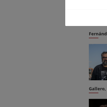
Fernánd
Gallero,