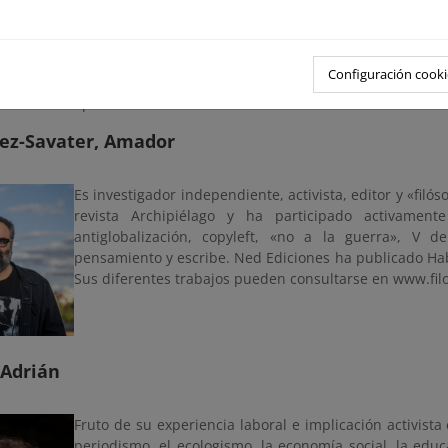
social e innovación para contribuir a la sostenibilidad 
que están cursando. A lo largo de su trayectoria, ha
promoviendo experiencias que integran la teoría con 
Configuración cooki
locales. Creen que la educación puede y debe ser
oportunidades.
ez-Savater, Amador
Es investigador independiente, activista, editor y «filóso
revista Archipiélago y ha participado activamente
antiglobalización, copyleft, «no a la guerra», V d
pensamiento y escribe. Ned Ediciones ha publicado Habit
Sus diferentes trabajos pueden consultarse en www.filo
 Adrián
Fruto de su experiencia laboral e implicación activist
periodismo, el ecologismo, la economía social, la ed