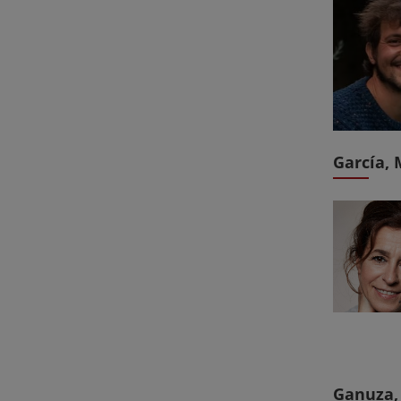
García,
Ganuza,