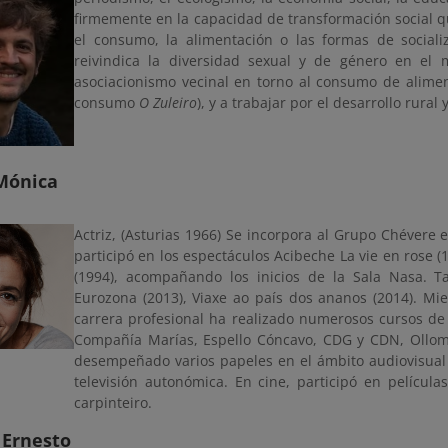
firmemente en la capacidad de transformación social qu
el consumo, la alimentación o las formas de sociali
reivindica la diversidad sexual y de género en el 
asociacionismo vecinal en torno al consumo de alimen
consumo
O Zuleiro
), y a trabajar por el desarrollo rura
 Mónica
Actriz, (Asturias 1966) Se incorpora al Grupo Chévere
participó en los espectáculos Acibeche La vie en rose (
(1994), acompañando los inicios de la Sala Nasa. 
Eurozona (2013), Viaxe ao país dos ananos (2014). Mi
carrera profesional ha realizado numerosos cursos d
Compañía Marías, Espello Cóncavo, CDG y CDN, Ollomo
desempeñado varios papeles en el ámbito audiovisual 
televisión autonómica. En cine, participó en pelícu
carpinteiro.
 Ernesto