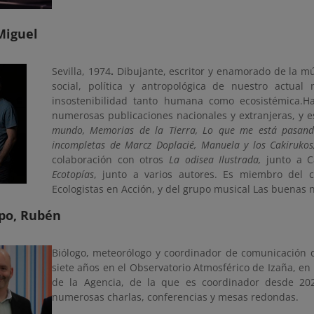
Miguel
Sevilla, 1974
.
Dibujante, escritor y enamorado de la mús
social, política y antropológica de nuestro actu
insostenibilidad tanto humana como ecosistémica.H
numerosas publicaciones nacionales y extranjeras, y es
mundo, Memorias de la Tierra, Lo que me está pasand
incompletas de Marcz Doplacié, Manuela y los Cakirukos,
colaboración
con otros
La odisea Ilustrada,
junto a 
Ecotopías
, junto a varios autores. Es miembro del co
Ecologistas en Acción, y del grupo musical Las buenas 
po, Rubén
Biólogo, meteorólogo y coordinador de comunicación 
siete años en el Observatorio Atmosférico de Izaña, en
de la Agencia, de la que es coordinador desde 202
numerosas charlas, conferencias y mesas redondas.