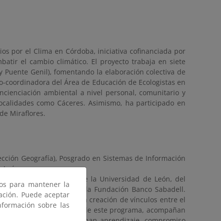
os por el Clima en Córdoba, iniciativa cofinanciada por
atir el cambio climático. El proyecto trabaja en siete
y Puente Genil), fomentando la elaboración colectiva de
o-coordinadora del Área de Educación de Ecologistas en
ncienciación ambiental a nivel personal, comunitario y
localidades como Cáceres. Asimismo, ha participado en
de Miraflores.
 Sección Geografía), Posgrado en Sistemas de Información
 León..
, el programa RALBAR de la Universidad de León, del
ros para mantener la
cial, en colaboración con la Fundación Banco Sabadell.
gación. Puede aceptar
a dinamización rural y a la creación de vínculos entre el
nformación sobre las
s de la provincia. A través de este programa, acompañan
mización rural, que combinan aprendizaje, compromiso