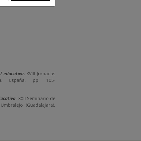
d educativa
.
XVIII Jornadas
da, España, pp. 105-
ducativa
. XXII Seminario de
Umbralejo (Guadalajara),