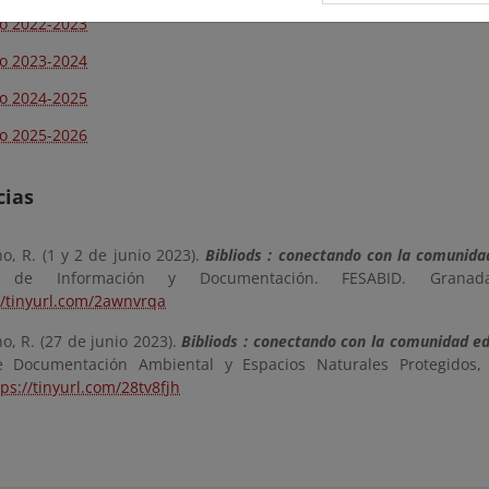
o 2022-2023
o 2023-2024
o 2024-2025
o 2025-2026
cias
o, R. (1 y 2 de junio 2023).
Bibliods : conectando con la comunida
s de Información y Documentación. FESABID. Grana
//tinyurl.com/2awnvrqa
o, R. (27 de junio 2023).
Bibliods : conectando con la comunidad e
e Documentación Ambiental y Espacios Naturales Protegidos, 
tps://tinyurl.com/28tv8fjh