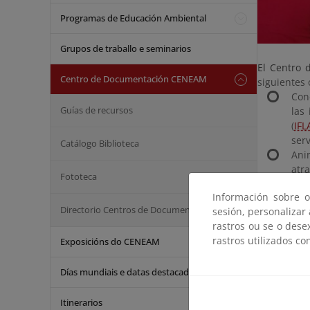
Programas de Educación Ambiental
Grupos de traballo e seminarios
El Centro 
Centro de Documentación CENEAM
siguientes 
Con
Guías de recursos
las
(
IFL
ser
Catálogo Biblioteca
Ani
atr
Fototeca
Ace
Información sobre o
grat
Directorio Centros de Documentación
sesión, personalizar
Difu
rastros ou se o dese
rastros utilizados co
Exposicións do CENEAM
Este proye
(PAEAS)
en 
Días mundiais e datas destacadas
Activida
Itinerarios