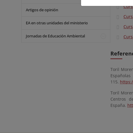
Curs
Artigos de opinión
Curs
EA en otras unidades del ministerio
Curs
Jornadas de Educación Ambiental
Curs
Referen
Toril Moren
Española
115.
https:
Toril Moren
Centros d
España.
ht