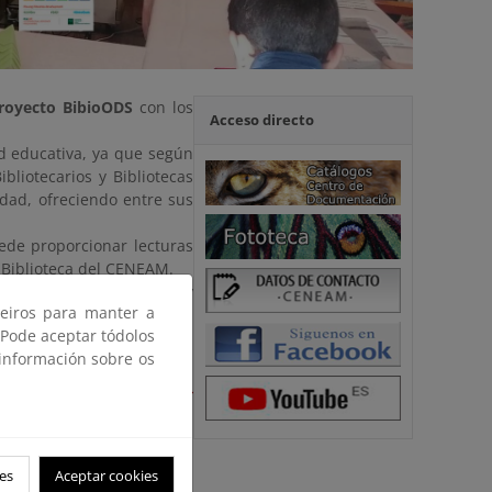
royecto BibioODS
con los
Acceso directo
d educativa, ya que según
bliotecarios y Bibliotecas
idad, ofreciendo entre sus
ede proporcionar lecturas
 Biblioteca del CENEAM.
acio abierto, inclusivo y
ceiros para manter a
 Pode aceptar tódolos
da 2030.
 información sobre os
al para la Sostenibilidad
 formativo.
es
Aceptar cookies