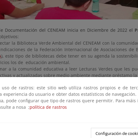
de Documentación del CENEAM inicia en Diciembre de 2022 el
P
objetivos:
ectar la Biblioteca Verde Ambiental del CENEAM con la comunida
 indicaciones de la Federación Internacional de Asociaciones de Bi
A
), este tipo de bibliotecas debe tener en su agenda la sostenibil
vicios los de educación ambiental.
mar a la comunidad educativa a leer Lecturas Verdes que les pu
activas y actualizadas sobre medio ambiente mediante préstamo la
rcar a la comunidad educativa a la Biblioteca del CENEAM: un esp
 uso de rastros: este sitio web utiliza rastros propios e de ter
uito.
 a experiencia do usuario e obter datos estatísticos de navegación.
ndir y potenciar los Objetivos de Desarrollo Sostenible de la Agen
xa, pode configurar que tipo de rastros quere permitir. Para máis
nsulte a nosa ;
política de rastros
cto está incluida en nuestro
Plan de Acción de Educación Ambient
su eje 3: Integración de la sostenibilidad en el sistema educativo y
des
Configuración de cooki