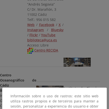
“Andrés Segovia”
C/ Dr. Marañón, 3
11002 Cádiz
Telf.: 956 015 582
Web
/
Facebook
/
X
/
Instagram
/
Bluesky
/
Flickr
/
YouTube
biblioteca@uca.es
Acceso: Libre
Centro RECIDA
Centro
Oceanográfico de
Cádiz
Instituto de Ciencias
Biblioteca
Marinas de Andalucía
Instituto Español de
Información sobre o uso de rastros: este sitio web
Biblioteca
Oceanografía (IEO) -
utiliza rastros propios e de terceiros para manter a
Consejo Superior de
CSIC
sesión, personalizar a experiencia do usuario e obter
Investigaciones