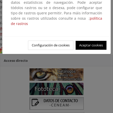
Muelle de Levante
datos estatísticos de navegación. Pode aceptar
Científicas (CSIC)
(Puerto Pesquero)
tódolos rastros ou se o desexa, pode configurar que
República Saharaui, 2
11006 Cádiz
tipo de rastros quere permitir. Para máis información
11519 Puerto Real /
Telf.: 956 294 189
sobre os rastros utilizados consulte a nosa ;
política
Cádiz
Fax: 956 294 232
de rastros
Telf.: 956 832 612
Web
Web
/
X
mar.soriano@ieo.csic.es
bibmar@cica.es
Acceso:
Acceso: Libre
Investigadores
Configuración de cookies
Aceptar cookies
Centro RECIDA
Centro RECIDA
Acceso directo