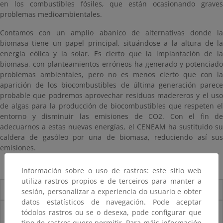
en los combustibles fósiles, que están ocasionando graves
problemas medioambientales.
Contamos con un amplio abanico de alternativas donde la
biomasa tiene un papel principal, situándose a la altura de la
energía eólica y la solar. Es cierto que la implantación de la
biomasa, con planteamientos erróneos ha generado y potenciado
problemas ambientales, pero no es menos cierto que con la
aparición de los biocombustibles de última generación parece
probable que podremos aprovechar residuos madereros y el uso
de algas para la producción de biocombustibles que respeten el
entorno y disminuir las emisiones de CO2. Con el fin de
adecuarnos a estas nuevas energías, el CENEAM ha sustituido su
caldera de gasóleo por una de biomasa, reduciendo así sus
emisiones.
Información sobre o uso de rastros: este sitio web
utiliza rastros propios e de terceiros para manter a
Exposición disponible para
sesión, personalizar a experiencia do usuario e obter
datos estatísticos de navegación. Pode aceptar
Descarga e impresión
tódolos rastros ou se o desexa, pode configurar que
tipo de rastros quere permitir. Para máis información