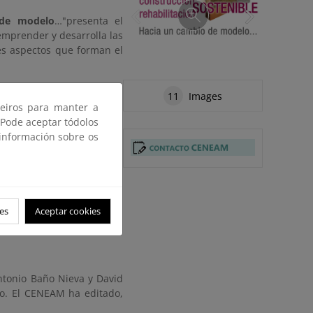
o de modelo
…"
presenta el
emprender y desarrolla las
es aspectos que forman el
11
Images
ceiros para manter a
 Pode aceptar tódolos
 información sobre os
es
Aceptar cookies
Antonio Baño Nieva y David
po. El CENEAM ha editado,