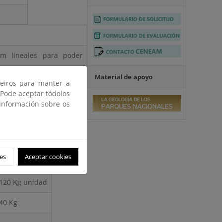
m lineales para poder
Material de apoyo
ceiros para manter a
 Pode aceptar tódolos
 información sobre os
Peso
3 Kg unidad
es
Aceptar cookies
100 Kg
120 Kg unidad
40 Kg