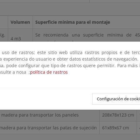
Volumen
Superficie mínima para el montaje
g.
Se recomienda una superficie mínima de 45
4 m3
espaciar los paneles
 uso de rastros: este sitio web utiliza rastros propios e de ter
 a experiencia do usuario e obter datos estatísticos de navegación.
xa, pode configurar que tipo de rastros quere permitir. Para máis
s
Dimensiones
nsulte a nosa ;
política de rastros
200 x 100 cm
s rígidos
para sujeción de los paneles
Configuración de cooki
e madera para transportar los paneles
208x78x123 cm
 madera para transportar las patas de sujeción
61x89x67 cm