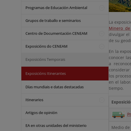
Programas de Educación Ambiental
Grupos de traballo e seminarios
La exposic
Minero de
Centro de Documentación CENEAM
divulgar el
de su geod
Exposicións do CENEAM
En la expo
conocer la
Exposicións Temporais
a reconoc
considerar
Exposicións Itinerantes
los proces
en el labor
Días mundiais e datas destacadas
tiempo.
Itinerarios
Exposició
Artigos de opinión
P
EA en otras unidades del ministerio
Medio de 