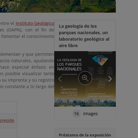
entre el
Instituto Geológico
La geología de los
s (OAPN), con el fin de
parques nacionales, un
y fomentar el conocimiento
laboratorio geológico al
aire libre
mplementan y que permiten
acios naturales, ayudando
hace especial énfasis en
s posible visualizar tanto
 su impronta y su registro
io constante a lo largo del
16
Images
presión
Préstamo de la exposición