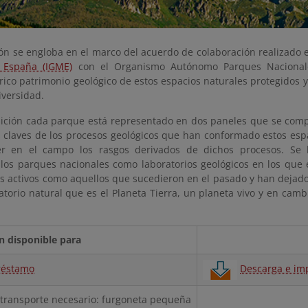
ión se engloba en el marco del acuerdo de colaboración realizado 
 España (IGME)
con el Organismo Autónomo Parques Nacionale
 rico patrimonio geológico de estos espacios naturales protegidos 
iversidad.
sición cada parque está representado en dos paneles que se co
s claves de los procesos geológicos que han conformado estos esp
er en el campo los rasgos derivados de dichos procesos. Se 
 los parques nacionales como laboratorios geológicos en los que e
os activos como aquellos que sucedieron en el pasado y han dejado
atorio natural que es el Planeta Tierra, un planeta vivo y en camb
n disponible para
réstamo
Descarga e im
transporte necesario: furgoneta pequeña