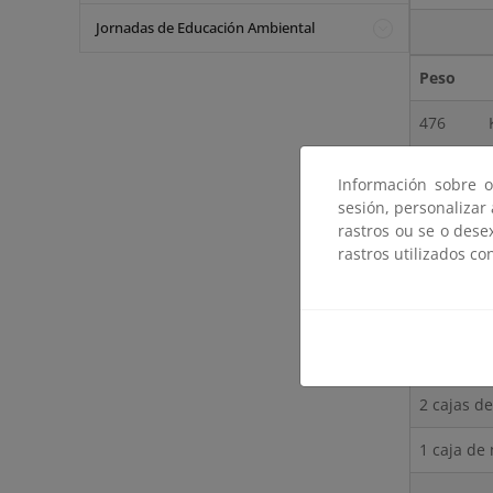
Jornadas de Educación Ambiental
Peso
476 K
aprox
Información sobre o
sesión, personalizar
rastros ou se o dese
Elemento
rastros utilizados co
32 panele
64 patas 
2 cajas d
1 caja de