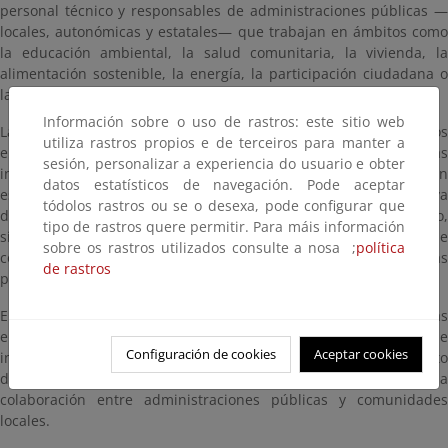
personal técnico y responsables de administraciones públicas —
locales, autonómicas y estatales— que trabajan en ámbitos como
la educación ambiental, la salud comunitaria, la vivienda, la
alimentación sostenible, la energía, la participación ciudadana o
la restauración ecológica.
Información sobre o uso de rastros: este sitio web
La actividad se concibe como una serie de encuentros temáticos
utiliza rastros propios e de terceiros para manter a
en formato online, que combinan la presentación de experiencias
sesión, personalizar a experiencia do usuario e obter
inspiradoras desarrolladas desde distintas administraciones con
datos estatísticos de navegación. Pode aceptar
espacios de diálogo, reflexión compartida y construcción colectiva
tódolos rastros ou se o desexa, pode configurar que
de conocimiento. No se trata de un ciclo de conferencias al uso,
tipo de rastros quere permitir. Para máis información
sino de un proceso participativo basado en el enfoque de
sobre os rastros utilizados consulte a nosa ;
política
comunidades de práctica, donde la experiencia profesional de las
de rastros
personas participantes es el principal recurso de aprendizaje.
El programa se estructura en seis sesiones sectoriales, centradas
en ámbitos clave para la transición ecosocial, y una sesión final de
Configuración de cookies
Aceptar cookies
integración, en la que se sintetizan los aprendizajes del conjunto
del proceso y se elaboran recomendaciones para mejorar la
colaboración entre administraciones públicas y comunidades
locales.