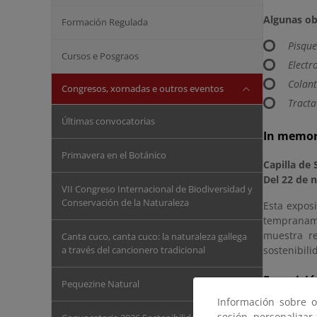
Algunas ob
Formación Regulada
Pisqu
Cursos e Posgraos
Electr
Colant
Congresos, xornadas e outros eventos
Tracta
Últimas convocatorias
In memori
Primavera en el Botánico
Capilla de
Del 22 de 
VII Congreso Internacional de Biodiversidad y
Conservación de la Naturaleza
Esta expos
tempraname
muestra re
Canta cuco, canta cuco: la naturaleza gallega
a través del cancionero tradicional
sostenibil
Exposició
Pequezine Natural
Información sobre o
Espai El Bor
sesión, personalizar