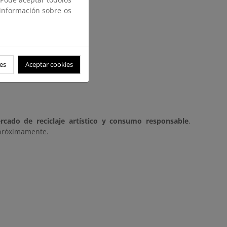
 información sobre os
es
Aceptar cookies
rcado de reciclaje artístico y consumo responsable
,
 próximamente.