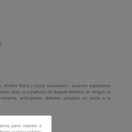
)
on, Amèlia Riera y Josep Guinovart— quienes exploraron
tivo. Bajo la curaduría de Raquel Medina de Vargas, la
oventa, anticiparon debates actuales en torno a la
ceiros para manter a
 Pode aceptar tódolos