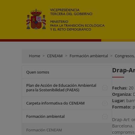
Home
CENEAM
Formación ambiental
Congresos,
Drap-Ar
Quen somos
Plan de Acción de Educación Ambiental
Fechas:
20 
para la Sostenibilidad (PAEAS)
Organiza:
D
Lugar:
barr
Carpeta informativa do CENEAM
Formato:
p
Formación ambiental
Drap-Art o
Barcelona.
Formación CENEAM
compromiso