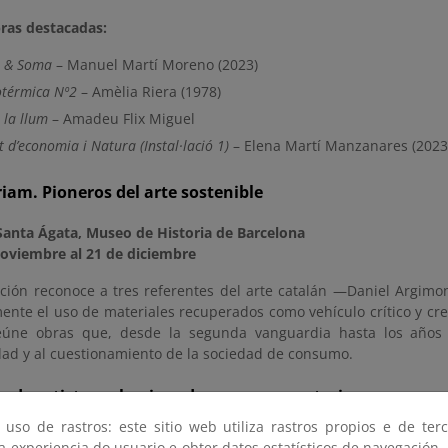
ras destacadas:
e & Soma
– Manuel Martí Moreno (2023)
otérmica Nº2
– Amèlia Riera (1978)
 la llum
– Amadeu Flix Miguel
t d’economia i Natura (Instal·lació 1)
– Elena Martí Manzanares (2023
am. Pioneros del arte sostenible
 Santa Ágata, Museo de Historia de Barcelona
noviembre al 21 de diciembre
ición reconoce a tres referentes del arte catalán —Daniel Argim
nte el uso de materiales recuperados como vehículo crítico y crea
úne obras que, desde la segunda vanguardia hasta los años n
idad y al cuestionamiento de la sociedad de consumo.
n de artistas seleccionados por convocatoria
 uso de rastros: este sitio web utiliza rastros propios e de ter
sí per al Barri
 a experiencia do usuario e obter datos estatísticos de navegación.