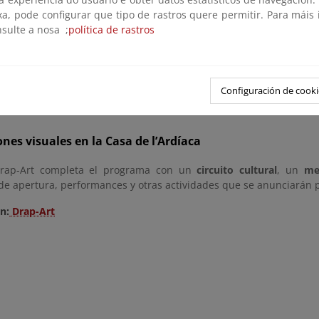
noviembre al 21 de diciembre
xa, pode configurar que tipo de rastros quere permitir. Para máis
n a las 19h
nsulte a nosa ;
política de rastros
n de artistas de las Islas Baleares e invitados
 Museu de la Plaça de l’Oli
Configuración de cooki
noviembre al 21 de diciembre
n a las 19h
ones visuales en la Casa de l’Ardíaca
rap-Art completa el programa con un
circuito cultural
, un
me
 de apertura, performances y otras actividades que se anunciarán
n:
Drap-Art