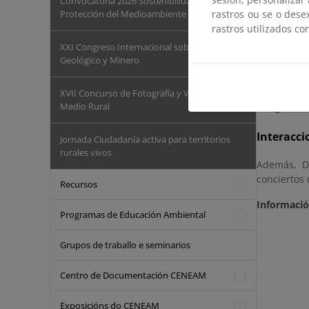
Convocatoria 2026 Sostenibilidad y
Del 20 de 
rastros ou se o dese
Protección del Medioambiente
Inauguració
rastros utilizados co
XXI Congreso Internacional sobre Patrimonio
Exposició
Geológico y Minero
Mater, Casa
Del 21 de 
XVII Concurso de Fotografía y Vídeo del
Medio Rural
Inauguració
Interacci
Jornada Ciudadanía activa para territorios
rurales vivos
Además, D
conciertos
Recursos
Informació
Programas de Educación Ambiental
Grupos de traballo e seminarios
Centro de Documentación CENEAM
Exposicións do CENEAM