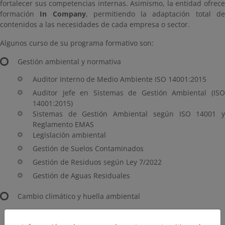
fortalecer sus competencias internas. Asimismo, la entidad ofrece
formación
In Company
, permitiendo la adaptación total d
contenidos a las necesidades de cada empresa o sector.
Algunos curso de su programa formativo son:
Gestión ambiental y normativa
Auditor Interno de Medio Ambiente ISO 14001:2015
Auditor Jefe en Sistemas de Gestión Ambiental (ISO
14001:2015)
Sistemas de Gestión Ambiental según ISO 14001 y
Reglamento EMAS
Legislación ambiental
Gestión de Suelos Contaminados
Gestión de Residuos según Ley 7/2022
Gestión de Aguas Residuales
Cambio climático y huella ambiental
Huella de Carbono y Cambio Climático