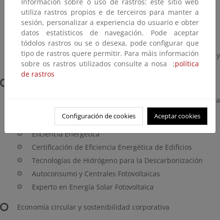
Información sobre o uso de rastros: este sitio web
Experto en Cálculo de la Huella de Carbono
utiliza rastros propios e de terceiros para manter a
Cálculo de Huella de Carbono de Alcance 3
sesión, personalizar a experiencia do usuario e obter
Huella Hídrica y Huella de Agua
datos estatísticos de navegación. Pode aceptar
Carbon Markets: Emissions Offsetting
tódolos rastros ou se o desexa, pode configurar que
tipo de rastros quere permitir. Para máis información
Especialista en Cambio Climático, Huella de Carbono y
sobre os rastros utilizados consulte a nosa ;
política
Economía Circular
de rastros
Energía y eficiencia
Auditor Interno de Sistemas de Gestión de la Energía
según ISO 50001
Configuración de cookies
Aceptar cookies
Auditor Jefe en Gestión Energética ISO 50001
Eficiencia Energética
Certificación de Eficiencia Energética de Edificios
Tecnologías de Hidrógeno para la Descarbonización
Autoconsumo y Centrales Fotovoltaicas
Experto en Energía Solar Fotovoltaica
Economía circular y sostenibilidad corporativa