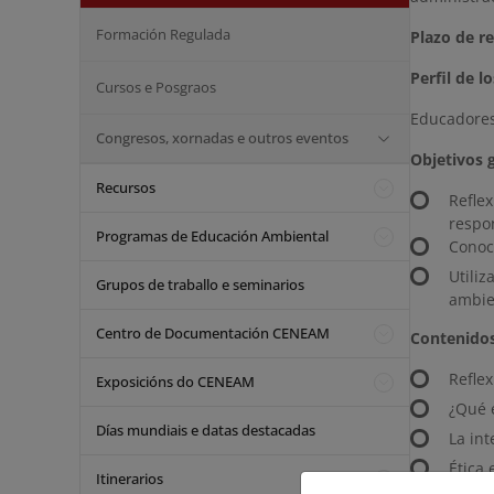
Formación Regulada
Plazo de re
Perfil de l
Cursos e Posgraos
Educadores
Congresos, xornadas e outros eventos
Objetivos g
Recursos
Refle
respon
Programas de Educación Ambiental
Conoce
Utili
Grupos de traballo e seminarios
ambie
Centro de Documentación CENEAM
Contenidos
Reflex
Exposicións do CENEAM
¿Qué e
Días mundiais e datas destacadas
La int
Ética 
Itinerarios