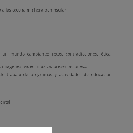
io a las 8:00 (a.m.) hora peninsular
en un mundo cambiante: retos, contradicciones, ética,
to, imágenes, vídeo, música, presentaciones…
ujo de trabajo de programas y actividades de educación
iental