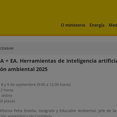
O ministerio
Energía
Med
 CENEAM
 IA + EA. Herramientas de inteligencia artific
ón ambiental 2025
, 8 y 9 de septiembre (9:00 a 12:00 horas)
12 horas
:
online
50 plazas
Alfonso Peña Rotella. Geógrafo y Educador Ambiental. Jefe de Se
ción autonómica de Cantabria.