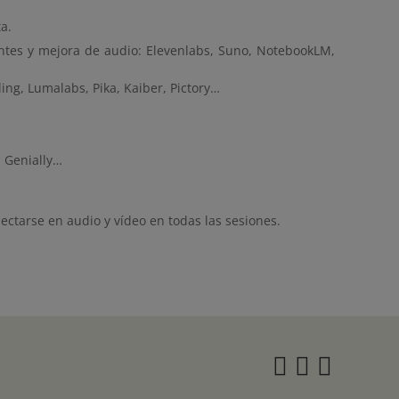
a.
entes y mejora de audio: Elevenlabs, Suno, NotebookLM,
ling, Lumalabs, Pika, Kaiber, Pictory…
, Genially…
tarse en audio y vídeo en todas las sesiones.
Instagra
Twitter
Face