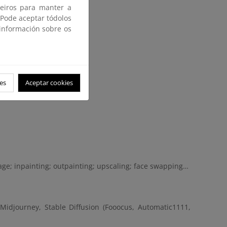
ceiros para manter a
 Pode aceptar tódolos
 información sobre os
es
Aceptar cookies
ge; inpainting; outpainting; upscaling; face swapping…
Midjourney, Stable Diffusion (Fooocus, Automatic1111,