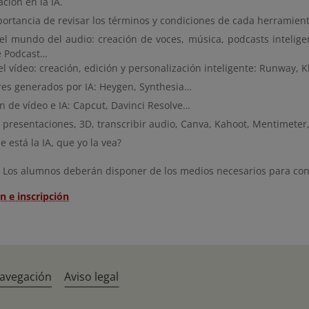
ción en la IA.
portancia de revisar los términos y condiciones de cada herramient
 el mundo del audio: creación de voces, música, podcasts intelig
 Podcast…
el vídeo: creación, edición y personalización inteligente: Runway, K
res generados por IA: Heygen, Synthesia…
n de vídeo e IA: Capcut, Davinci Resolve…
 presentaciones, 3D, transcribir audio, Canva, Kahoot, Mentimeter
 está la IA, que yo la vea?
Los alumnos deberán disponer de los medios necesarios para conec
n e inscripción
navegación
Aviso legal