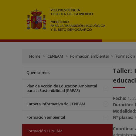
Home
CENEAM
Formación ambiental
Formación
Taller:
Quen somos
educaci
Plan de Acción de Educación Ambiental
para la Sostenibilidad (PAEAS)
Fecha:
1, 2
Carpeta informativa do CENEAM
Duración:
Modalidad
Formación ambiental
Nº plazas:
Coordina:
Formación CENEAM
administra