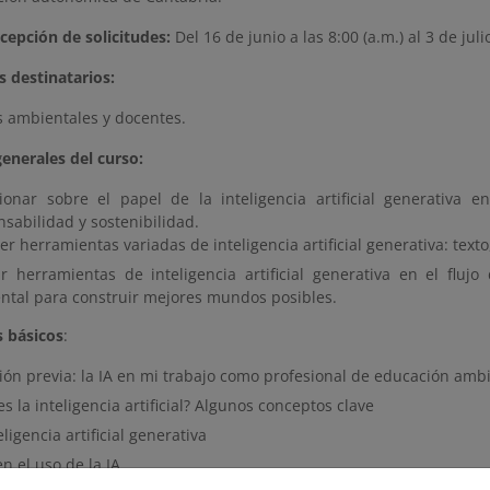
cepción de solicitudes:
Del 16 de junio a las 8:00 (a.m.) al 3 de jul
os destinatarios:
 ambientales y docentes.
enerales del curso:
xionar sobre el papel de la inteligencia artificial generativa 
sabilidad y sostenibilidad.
r herramientas variadas de inteligencia artificial generativa: tex
zar herramientas de inteligencia artificial generativa en el fl
ntal para construir mejores mundos posibles.
 básicos
:
ión previa: la IA en mi trabajo como profesional de educación amb
s la inteligencia artificial? Algunos conceptos clave
eligencia artificial generativa
en el uso de la IA.