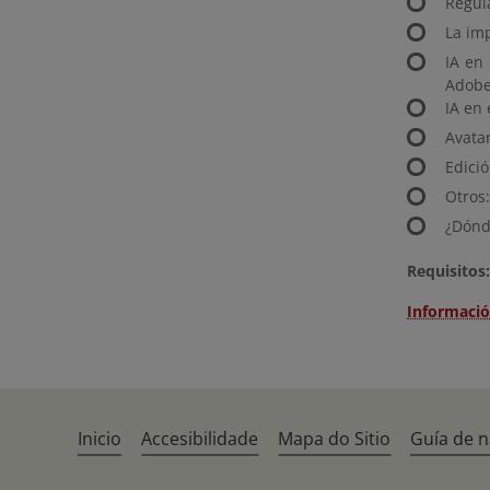
Regula
La im
IA en
Adobe
IA en 
Avata
Edició
Otros:
¿Dónde
Requisitos:
Informació
Inicio
Accesibilidade
Mapa do Sitio
Guía de 