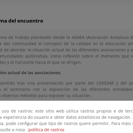
ma del encuentro
ama de trabajo planteado desde la ASAEA (Asociación Andaluza 
a dar continuidad al concepto de la calidad en la educación amb
d de abordar la situación actual de las diferentes asociaciones y
omunidades autónomas, como reflexión sobre el momento que vi
es y el horizonte hacia el que se dirigen.
ión actual de las asociaciones.
sentido tras una presentación por parte del CENEAM y del p
 el seminario con la exposición de las diferentes entidades 
on diversos métodos para exponer su situación.
n algunas pinceladas de lo expuesto:
 uso de rastros: este sitio web utiliza rastros propios e de ter
SAEA (Asociación Andaluza de Educación Ambiental)
. Esta asoc
 a experiencia do usuario e obter datos estatísticos de navegación.
ealizado desde una entidad anteriormente creada como la 
xa, pode configurar que tipo de rastros quere permitir. Para máis
ducación Ambiental a la actual, con un proceso de participac
nsulte a nosa ;
política de rastros