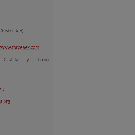
 Sostenible)
//www.foroeaex.com
Castilla y León)
rg
a.org