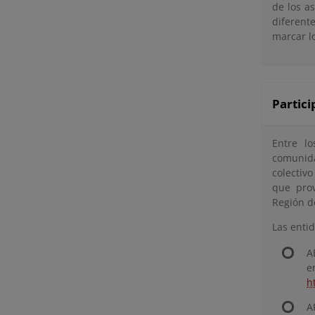
de los as
diferent
marcar lo
Partici
Entre l
comunida
colectiv
que prov
Región d
Las enti
A
e
h
A