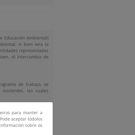
de Educación Ambiental)
iental, si bien veía la
 entidades representadas
ven, el intercambio de
rograma de trabajo, se
asistentes, las cuales
ceiros para manter a
iación expone el tránsito
 Pode aceptar tódolos
Sociedad Andaluza de
 información sobre os
ión en varios de estos