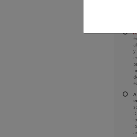
s
e
e
p
A
e
a
y
e
p
n
d
e
A
e
s
D
l
l
a