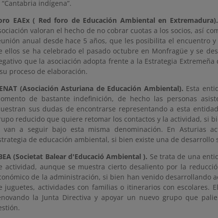
l “Cantabria indígena”.
oro EAEx ( Red foro de Educación Ambiental en Extremadura).
sociación valoran el hecho de no cobrar cuotas a los socios, así co
eunión anual desde hace 5 años, que les posibilita el encuentro y l
e ellos se ha celebrado el pasado octubre en Monfragüe y se des
egativo que la asociación adopta frente a la Estrategia Extremeñ
 su proceso de elaboración.
ENAT (Asociación Asturiana de Educación Ambiental).
Esta enti
omento de bastante indefinición, de hecho las personas asist
uestran sus dudas de encontrarse representando a esta entidad
rupo reducido que quiere retomar los contactos y la actividad, si b
i van a seguir bajo esta misma denominación. En Asturias a
strategia de educación ambiental, si bien existe una de desarrollo 
BEA (Societat Balear d'Educació Ambiental
).
Se trata de una ent
e actividad, aunque se muestra cierto desaliento por la reducció
conómico de la administración, si bien han venido desarrollando a
e juguetes, actividades con familias o itinerarios con escolares. E
enovando la Junta Directiva y apoyar un nuevo grupo que palie
estión.