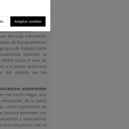
reación (2008), con una
ticas. Actualmente se
cursos divulgativos y la
es
Aceptar cookies
ollo Sostenible)
. Esta
vés del cual transmiten
rnadas de Equipamientos
s grupos de trabajo como
ctualmente ostentan la
 (FEEA) hasta el mes de
or y la mayor presencia
ra del ámbito de los
educadores ambientales
ón nos hacen llegar una
 renovación de la Junta
a, cierta inactividad de
 de hacerse entender con
educadores y educadoras
a este encuentro, con lo