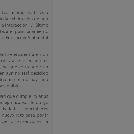
Los miembros de esta
mo la celebración de una
a interacción. El último
taca el posicionamiento
a de Educación Ambiental
dad se encuentra en un
entes a este encuentro
, ya que se trata de un
ien aún no está decidido
ctualmente no hay una
sostenible.
idad que cumple 25 años
n significativa de apoyo
ctividades como talleres
l nuevo reto pasa por ir
 cierto cansancio en la