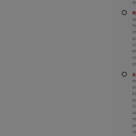
q
R
q
h
i
p
s
e
c
p
A
e
s
E
p
C
a
m
p
r