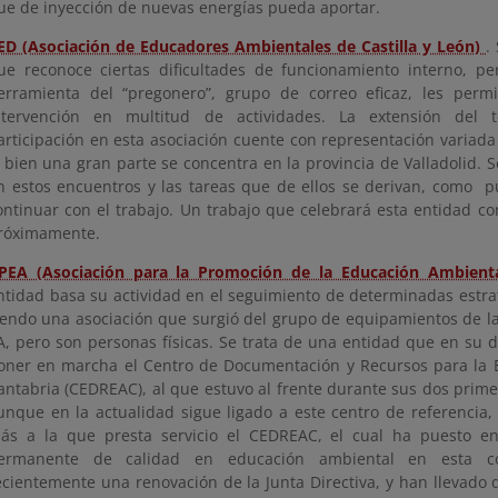
ue de inyección de nuevas energías pueda aportar.
ED (Asociación de Educadores Ambientales de Castilla y León)
.
ue reconoce ciertas dificultades de funcionamiento interno, p
erramienta del “pregonero”, grupo de correo eficaz, les permi
ntervención en multitud de actividades. La extensión del t
articipación en esta asociación cuente con representación variad
i bien una gran parte se concentra en la provincia de Valladolid. S
n estos encuentros y las tareas que de ellos se derivan, como p
ontinuar con el trabajo. Un trabajo que celebrará esta entidad c
róximamente.
PEA (Asociación para la Promoción de la Educación Ambienta
ntidad basa su actividad en el seguimiento de determinadas estra
iendo una asociación que surgió del grupo de equipamientos de la
A, pero son personas físicas. Se trata de una entidad que en su d
oner en marcha el Centro de Documentación y Recursos para la 
antabria (CEDREAC), al que estuvo al frente durante sus dos prim
unque en la actualidad sigue ligado a este centro de referencia,
ás a la que presta servicio el CEDREAC, el cual ha puesto e
ermanente de calidad en educación ambiental en esta c
ecientemente una renovación de la Junta Directiva, y han llevado