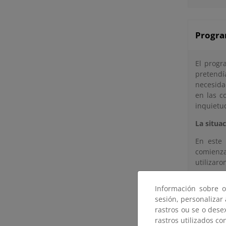
Progra
El progr
pretendí
necesida
en las c
inquietud
La situac
En este 
comienza
utilizar
Estas so
Información sobre o
A
sesión, personalizar
r
rastros ou se o dese
E
rastros utilizados co