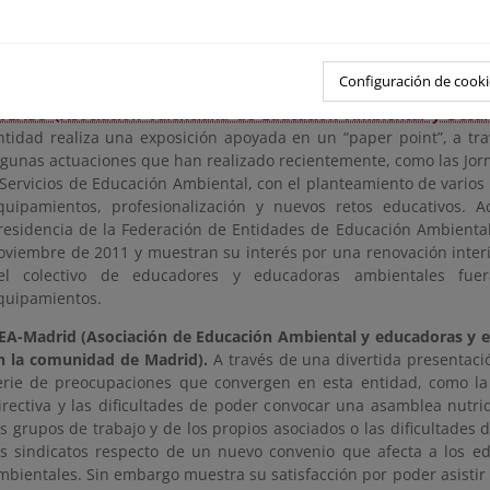
eminarios que ha desembocado en una organización de reciente c
structura basada en grupos territoriales y comisiones temá
ncuentra en una fase de expansión y captación con la edición de re
ropuesta de celebración de un encuentro regional.
Configuración de cooki
VEADS (Asociación Valenciana de Educación Ambiental y Desarr
ntidad realiza una exposición apoyada en un “paper point”, a tra
lgunas actuaciones que han realizado recientemente, como las Jo
 Servicios de Educación Ambiental, con el planteamiento de vario
quipamientos, profesionalización y nuevos retos educativos. A
residencia de la Federación de Entidades de Educación Ambiental
oviembre de 2011 y muestran su interés por una renovación interi
el colectivo de educadores y educadoras ambientales fue
quipamientos.
EA-Madrid (Asociación de Educación Ambiental y educadoras y 
n la comunidad de Madrid).
A través de una divertida presentaci
erie de preocupaciones que convergen en esta entidad, como la
irectiva y las dificultades de poder convocar una asamblea nutrid
os grupos de trabajo y de los propios asociados o las dificultades
os sindicatos respecto de un nuevo convenio que afecta a los 
mbientales. Sin embargo muestra su satisfacción por poder asistir 