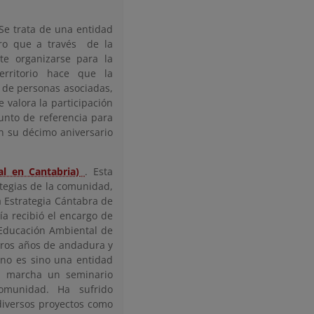
 Se trata de una entidad
ero que a través de la
te organizarse para la
erritorio hace que la
a de personas asociadas,
e valora la participación
unto de referencia para
on su décimo aniversario
l en Cantabria)
. Esta
tegias de la comunidad,
 Estrategia Cántabra de
ía recibió el encargo de
Educación Ambiental de
eros años de andadura y
 no es sino una entidad
n marcha un seminario
omunidad. Ha sufrido
 diversos proyectos como