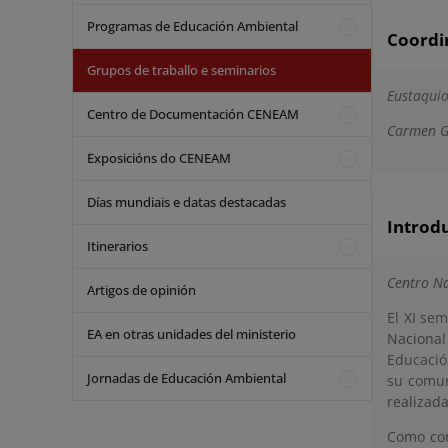
Programas de Educación Ambiental
Coordi
Grupos de traballo e seminarios
Eustaquio
Centro de Documentación CENEAM
Carmen G
Exposicións do CENEAM
Días mundiais e datas destacadas
Introd
Itinerarios
Centro Na
Artigos de opinión
El XI se
EA en otras unidades del ministerio
Nacional
Educació
Jornadas de Educación Ambiental
su comun
realizada
Como con