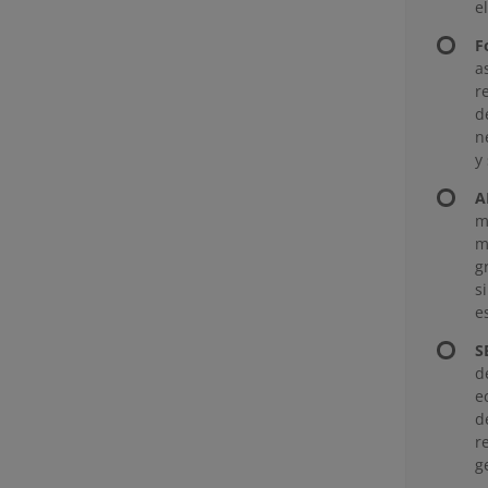
e
F
a
r
d
n
y
A
m
m
g
s
e
S
d
e
d
r
g