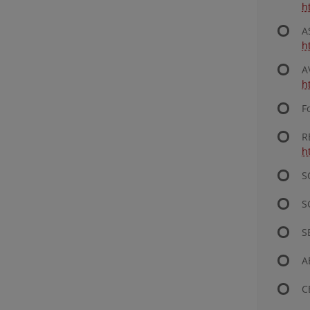
h
A
h
A
h
F
R
h
S
S
S
A
C