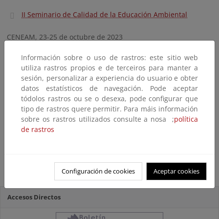
II Seminario de Calidad de la Educación Ambiental
CENEAM, 23-25 de octubre de 2023
III Seminario de Calidad de la Educación Ambiental
Información sobre o uso de rastros: este sitio web
utiliza rastros propios e de terceiros para manter a
sesión, personalizar a experiencia do usuario e obter
CEACV, Sagunto (Valencia), 21-23 de octubre de 2024
datos estatísticos de navegación. Pode aceptar
IV Seminario de Calidad de la Educación Ambiental
tódolos rastros ou se o desexa, pode configurar que
tipo de rastros quere permitir. Para máis información
sobre os rastros utilizados consulte a nosa ;
política
Online, 20 de marzo de 2025
de rastros
V Seminario de Calidad de la Educación Ambiental
CENEAM, 5 y 6 de junio de 2025
Configuración de cookies
Aceptar cookies
Accesos Directos