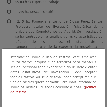
09,00 h.: Grupos de trabajo
11,45 h.: Descanso-café
12,15 h.: Ponencia a cargo de Eloísa Pérez Santos:
Profesora titular de Evaluación Psicológica de la
Universidad Complutense de Madrid. Su investigación
se ha centrado en el análisis de las características del
público de los museos, el estudio de su
comportamiento y de la experiencia museística en
general. Actualmente es Asesora científica del
Laboratorio Permanente de Público de Museos de la
Información sobre o uso de rastros: este sitio web
Subdirección General de Museos Estatales Dirección
utiliza rastros propios e de terceiros para manter a
General de Bellas Artes y Bienes Culturales del
sesión, personalizar a experiencia do usuario e obter
Ministerio de Cultura). La ponencia se estructurará
datos estatísticos de navegación. Pode aceptar
entorno a los siguientes interrogantes:
tódolos rastros ou se o desexa, pode configurar que
tipo de rastros quere permitir. Para máis información
¿Cómo abordar la investigación del público
sobre os rastros utilizados consulte a nosa ;
política
visitante en un Centro de Interpretación?
de rastros
¿Influye la correcta aplicación de la
Interpretación en los procesos emocionales del
visitante?