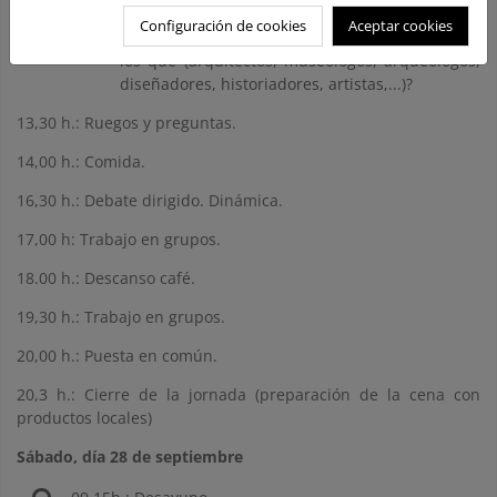
¿Cómo se percibe la Interpretación del
Configuración de cookies
Aceptar cookies
Patrimonio entre los distintos profesionales con
los que (arquitectos, museólogos, arqueólogos,
diseñadores, historiadores, artistas,...)?
13,30 h.: Ruegos y preguntas.
14,00 h.: Comida.
16,30 h.: Debate dirigido. Dinámica.
17,00 h: Trabajo en grupos.
18.00 h.: Descanso café.
19,30 h.: Trabajo en grupos.
20,00 h.: Puesta en común.
20,3 h.: Cierre de la jornada (preparación de la cena con
productos locales)
Sábado, día 28 de septiembre