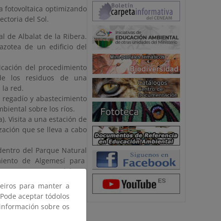
a fotovoltaica optimizando
ectoria del Sol.
al de Albalat de la Ribera.
azotea de un edificio del
icación del procedimiento
de los residuos de una
 la red.
 regadío y abastecimiento
biental sobre los ríos.
). Visita a una estación de
zación que se lleva a cabo
 dentro del Parque Natural
miento de Algemesí para
l. Se una reserva del pez
ceiros para manter a
o histórico por algunos de
 Pode aceptar tódolos
 1982 (Antella, Gavarda,
 información sobre os
octubre de 1982.