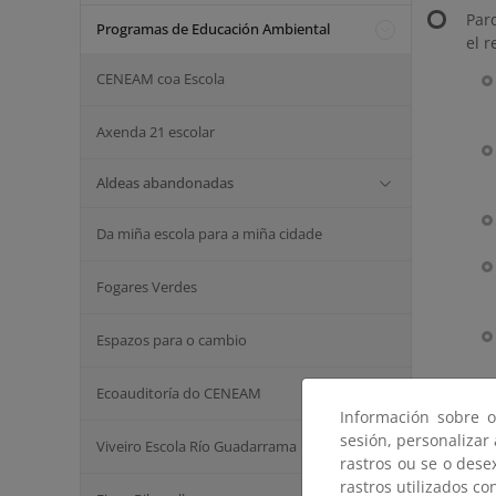
Par
Programas de Educación Ambiental
el r
CENEAM coa Escola
Axenda 21 escolar
Aldeas abandonadas
Da miña escola para a miña cidade
Fogares Verdes
Espazos para o cambio
Ecoauditoría do CENEAM
Información sobre o
sesión, personalizar
Viveiro Escola Río Guadarrama
rastros ou se o dese
rastros utilizados co