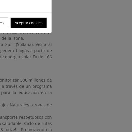
Montanyeta dels Sants y el
 Importancia de las aguas
al de Rafel. Aula de Natura
es
Aceptar cookies
cúdia. Explicación de la
iferentes hierbas como el
s de la zona.
 Sur (Sollana). Visita al
enera biogás a partir de
 de energía solar FV de 166
onitorizar 500 millones de
ca a través de un programa
) para la educación en la
rajes Naturales o zonas de
ransporte respetuosos con
 saludable, Ciclo de rutas
'S move! - Promoviendo la