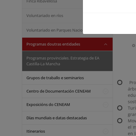
Finca Ribavellosa
Voluntariado en ríos
Voluntariado en Parques Nacionais
Programas doutras entidades
Programas provinciales. Estrategia de EA
Castilla-La Mancha
Grupos de traballo e seminarios
Pro
árb
Centro de Documentación CENEAM
edu
sos
Exposicións do CENEAM
Tur
gran
Días mundiais e datas destacadas
Mov
el 
Itinerarios
en 