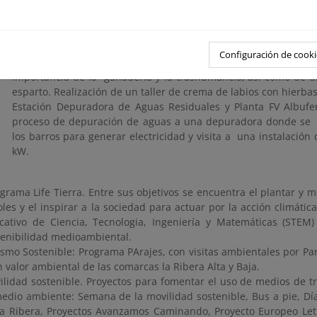
Montanyeta dels Sants- Ullal de Baldoví (Sueca). Visita a la 
Ullal de Baldoví dentro del Parque Natural de la Albufera.
subterráneas en el ciclo del agua.
Biodiversidad en el Corral de Rafel (L’Alcúdia). Visita al Corr
Configuración de cooki
junto a una antigua vereda en el término municipal de l’Al
importancia de la ganadería y la trashumancia, así como de d
esparto. Realización de un taller de crema de labios con hierba
Estación Depuradora de Aguas Residuales y Planta FV Albufera
proceso de depuración de aguas a una depuradora donde se g
los barros para generar electricidad y visita a una instalación
kW.
grama Life Tierra. Entre sus objetivos se encuentra el plantar y m
oles y el inspirar a la sociedad para actuar por la acción climáti
cativo de Ciencia, Tecnologia, Ingeniería y Matemáticas (STEM
tenibilidad medioambiental.
ismo Sostenible: Programa PArajes, con visitas ambientales por Pa
 valor ambiental de las comarcas la Ribera Alta y Baja.
ilidad sostenible. Proyectos para fomentar el uso de medios de t
medio ambiente: Semana de la movilidad sostenible, Bus a pie, Día
la Ribera, Proyectos Avanzamos Caminando, Proyecto Europeo Let