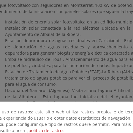
que fotovoltaico con seguidores en Montserrat. 100 kW de potenci
endimiento de la instalación con paneles solares que siguen la tray
Instalación de energía solar fotovoltaica en un edificio municip
Instalación solar conectada a la red eléctrica ubicada en la 
Ayuntamiento de Albalat de la Ribera.
Estación depuradora de aguas residuales en Carcaixent . Expl
de depuración de aguas residuales y aprovechamiento 
depuradora para generar biogás y energía eléctrica conectada a
Embalse hidráulico de Tous . Almacenamiento de agua para el
de pueblos y ciudades, para la contención de riadas. Impacto am
Estación de Tratamiento de Agua Potable (ETAP)-La Ribera (Alzira
tratamiento de aguas potables para ver el proceso de potabili
para el agua de consumo.
Llacuna del Samaruc (Algemesí). Visita a una Laguna Artificial
de la Albufera. Esta Laguna fue iniciativa del el Ayunta
recuperar la flora y la fauna autóctonas del Parque Natura
autóctono Samaruc en peligro de extinción.
 uso de rastros: este sitio web utiliza rastros propios e de ter
Historia de una catástrofe-La Pantanada de Tous 1982. Recorrid
 a experiencia do usuario e obter datos estatísticos de navegación.
los municipios más afectados por la Pantanada de Tous de
xa, pode configurar que tipo de rastros quere permitir. Para máis
Alberic, Carcaixent y Alzira). Explicación del ocurrido el 20 de 
nsulte a nosa ;
política de rastros