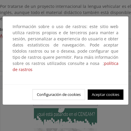
Por tratarse de un proyecto internacional la lengua vehicular es el
inglés, aunque todo el material didáctico también está disponible
en español, catalán e italiano.
Información sobre o uso de rastros: este sitio web
Información:
utiliza rastros propios e de terceiros para manter a
Acceso a la página web del proyecto
sesión, personalizar a experiencia do usuario e obter
datos estatísticos de navegación. Pode aceptar
Destacados
tódolos rastros ou se o desexa, pode configurar que
Carpeta Informativa del CENEAM.
tipo de rastros quere permitir. Para máis información
sobre os rastros utilizados consulte a nosa ;
política
Suscríbete a la Carpeta Informativa del Ceneam
de rastros
Accesos Directos
Configuración de cookies
Aceptar cookies