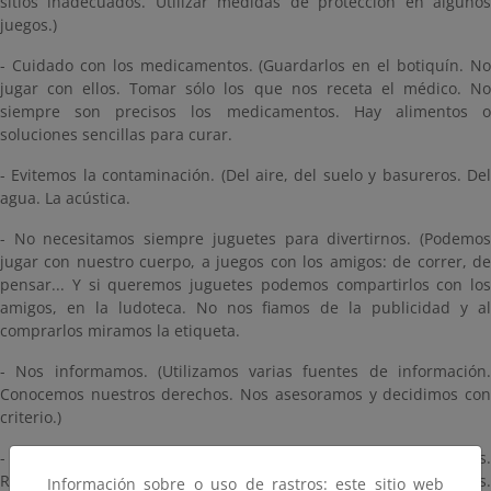
sitios inadecuados. Utilizar medidas de protección en algunos
juegos.)
- Cuidado con los medicamentos. (Guardarlos en el botiquín. No
jugar con ellos. Tomar sólo los que nos receta el médico. No
siempre son precisos los medicamentos. Hay alimentos o
soluciones sencillas para curar.
- Evitemos la contaminación. (Del aire, del suelo y basureros. Del
agua. La acústica.
- No necesitamos siempre juguetes para divertirnos. (Podemos
jugar con nuestro cuerpo, a juegos con los amigos: de correr, de
pensar... Y si queremos juguetes podemos compartirlos con los
amigos, en la ludoteca. No nos fiamos de la publicidad y al
comprarlos miramos la etiqueta.
- Nos informamos. (Utilizamos varias fuentes de información.
Conocemos nuestros derechos. Nos asesoramos y decidimos con
criterio.)
- Ahorramos energía. (Apagamos luces y aparatos innecesarios.
Regulamos la calefacción y cerramos puertas y ventanas.
Información sobre o uso de rastros: este sitio web