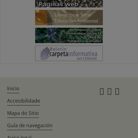
Inicio
Instagr
Twitte
Fac
Accesibilidade
Mapa do Sitio
Guía de navegación
Aviso legal