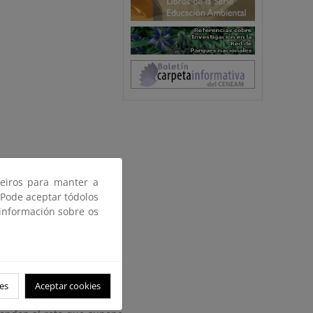
vilización, que comporta,
ceiros para manter a
 Pode aceptar tódolos
la Educación Ambiental en
 información sobre os
ectividad.
ue recopila los trabajos
ación Ambiental, se ofrece
excelencia de la Educación
es
Aceptar cookies