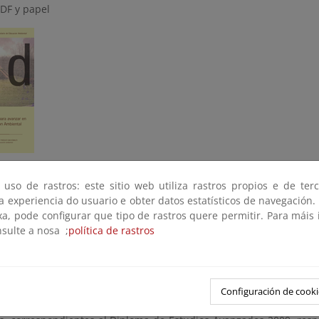
DF y papel
bilidad constituye uno de los retos fundamentales de nuestra ci
 uso de rastros: este sitio web utiliza rastros propios e de ter
 aspectos, dotar al conjunto de agentes sociales y educativos de
 a experiencia do usuario e obter datos estatísticos de navegación.
as conceptuales y metodológicas que faciliten la presencia de 
xa, pode configurar que tipo de rastros quere permitir. Para máis
de contextos, incorporando un alto grado de coherencia, rigor y ef
nsulte a nosa ;
política de rastros
tigar para avanzar en educación ambiental", sexto volumen q
 en el seno del Programa de Doctorado Interuniversitario de Educ
a del potencial que la investigación confiere a la calidad y la 
Configuración de cooki