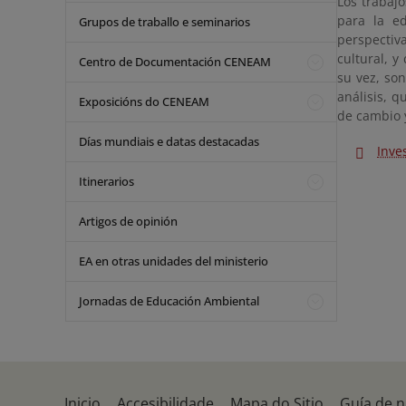
Los trabaj
para la e
Grupos de traballo e seminarios
perspectiv
cultural, y
Centro de Documentación CENEAM
su vez, so
análisis, 
Exposicións do CENEAM
de cambio 
Días mundiais e datas destacadas
Inve
Itinerarios
Artigos de opinión
EA en otras unidades del ministerio
Jornadas de Educación Ambiental
Inicio
Accesibilidade
Mapa do Sitio
Guía de 