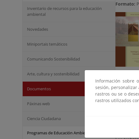
Formato:
P
Inventario de recursos para la educación
ambiental
Novedades
Miniportais temáticos
Comunicando Sostenibilidad
Arte, cultura y sostenibilidad
La sosteni
Información sobre o
entre otros
sesión, personalizar
Documentos
herramient
rastros ou se o dese
diversidad 
rastros utilizados co
Páxinas web
En "Inves
realizados
Ciencia Ciudadana
una muestr
Ambiental.
Programas de Educación Ambiental