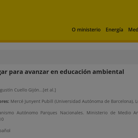
O ministerio
Energía
Med
gar para avanzar en educación ambiental
ustín Cuello Gijón...[et al.]
res:
Mercé Junyent Pubill (Universidad Autónoma de Barcelona),
nismo Autónomo Parques Nacionales. Ministerio de Medio A
10
pañol