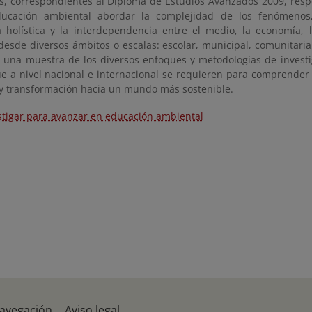
os, correspondientes al Diploma de Estudios Avanzados 2009, res
ducación ambiental abordar la complejidad de los fenómenos,
a holística y la interdependencia entre el medio, la economía, l
 desde diversos ámbitos o escalas: escolar, municipal, comunitaria,
n una muestra de los diversos enfoques y metodologías de investi
que a nivel nacional e internacional se requieren para comprender
y transformación hacia un mundo más sostenible.
stigar para avanzar en educación ambiental
navegación
Aviso legal