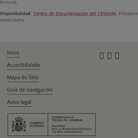
lecturas.
Disponibilidad
:
Centro de Documentación del CENEAM
. Préstam
domiciliario
Inicio
Instagr
Twitte
Fac
Accesibilidade
Mapa do Sitio
Guía de navegación
Aviso legal