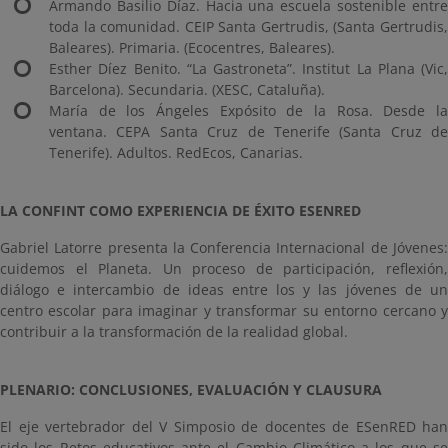
Armando Basilio Díaz. Hacia una escuela sostenible entre
toda la comunidad. CEIP Santa Gertrudis, (Santa Gertrudis,
Baleares). Primaria. (Ecocentres, Baleares).
Esther Díez Benito. “La Gastroneta”. Institut La Plana (Vic,
Barcelona). Secundaria. (XESC, Cataluña).
María de los Ángeles Expósito de la Rosa. Desde la
ventana. CEPA Santa Cruz de Tenerife (Santa Cruz de
Tenerife). Adultos. RedEcos, Canarias.
LA CONFINT COMO EXPERIENCIA DE ÉXITO ESENRED
Gabriel Latorre presenta la Conferencia Internacional de Jóvenes:
cuidemos el Planeta. Un proceso de participación, reflexión,
diálogo e intercambio de ideas entre los y las jóvenes de un
centro escolar para imaginar y transformar su entorno cercano y
contribuir a la transformación de la realidad global.
PLENARIO: CONCLUSIONES, EVALUACIÓN Y CLAUSURA
El eje vertebrador del V Simposio de docentes de ESenRED han
sido los Retos educativos ante el Cambio Climático a los que se