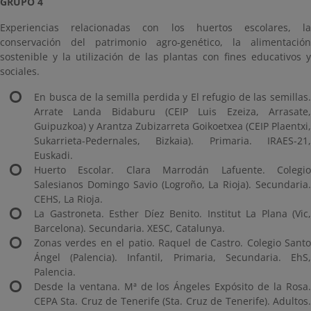
GRUPO 4
Experiencias relacionadas con los huertos escolares, la
conservación del patrimonio agro-genético, la alimentación
sostenible y la utilización de las plantas con fines educativos y
sociales.
En busca de la semilla perdida y El refugio de las semillas.
Arrate Landa Bidaburu (CEIP Luis Ezeiza, Arrasate,
Guipuzkoa) y Arantza Zubizarreta Goikoetxea (CEIP Plaentxi,
Sukarrieta-Pedernales, Bizkaia). Primaria. IRAES-21,
Euskadi.
Huerto Escolar. Clara Marrodán Lafuente. Colegio
Salesianos Domingo Savio (Logroño, La Rioja). Secundaria.
CEHS, La Rioja.
La Gastroneta. Esther Díez Benito. Institut La Plana (Vic,
Barcelona). Secundaria. XESC, Catalunya.
Zonas verdes en el patio. Raquel de Castro. Colegio Santo
Ángel (Palencia). Infantil, Primaria, Secundaria. EhS,
Palencia.
Desde la ventana. Mª de los Ángeles Expósito de la Rosa.
CEPA Sta. Cruz de Tenerife (Sta. Cruz de Tenerife). Adultos.