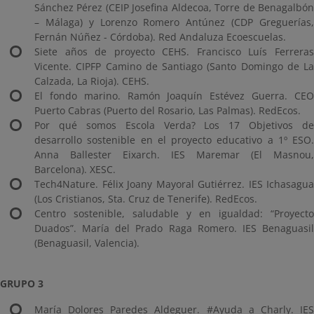
Sánchez Pérez (CEIP Josefina Aldecoa, Torre de Benagalbón
– Málaga) y Lorenzo Romero Antúnez (CDP Greguerías,
Fernán Núñez - Córdoba). Red Andaluza Ecoescuelas.
Siete años de proyecto CEHS. Francisco Luís Ferreras
Vicente. CIPFP Camino de Santiago (Santo Domingo de La
Calzada, La Rioja). CEHS.
El fondo marino. Ramón Joaquín Estévez Guerra. CEO
Puerto Cabras (Puerto del Rosario, Las Palmas). RedEcos.
Por qué somos Escola Verda? Los 17 Objetivos de
desarrollo sostenible en el proyecto educativo a 1º ESO.
Anna Ballester Eixarch. IES Maremar (El Masnou,
Barcelona). XESC.
Tech4Nature. Félix Joany Mayoral Gutiérrez. IES Ichasagua
(Los Cristianos, Sta. Cruz de Tenerife). RedEcos.
Centro sostenible, saludable y en igualdad: “Proyecto
Duados”. María del Prado Raga Romero. IES Benaguasil
(Benaguasil, Valencia).
GRUPO 3
María Dolores Paredes Aldeguer. #Ayuda a Charly. IES