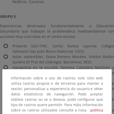
RedEcos, Canarias.
GRUPO 5
Experiencias destinadas fundamentalmente a Educación
Secundaria que trabajan la problemática medioambiental con
acciones muy concretas en el centro escolar.
Proyecto SOS-TINC. Carlos Ramos Layunta. Colegio
Salesiano San Juan Bosco (Valencia). CSCV.
Aulas sostenibles. Diana Romero Morales. Institut Baldiri
Guilera (El Prat del Llobregat, Barcelona). XESC.
Aquaponia en la escuela. Vanessa Caballero Martínez y
Lydia Fraga. Escola d'Educació Especialitzada La Sagrera
Información sobre o uso de rastros: este sitio web
(Barcelona). XESC.
utiliza rastros propios e de terceiros para manter a
IV Semana de la movilidad de Egibide. Eduardo Ochoa de
sesión, personalizar a experiencia do usuario e obter
Aspuru Gutiérrez. Fundación Diocesanas-Jesús Obrero
datos estatísticos de navegación. Pode aceptar
Fundazioa (EGIBIDE) (Vitoria-Gasteiz). IRAES 21.
tódolos rastros ou se o desexa, pode configurar que
El aceite se convierte en jabón. Antonio Cilleros Conde. IES
tipo de rastros quere permitir. Para máis información
Cruce de Arinaga (Las Palmas de Gran Canaria). RedEcos.
sobre os rastros utilizados consulte a nosa ;
política
Proyecto 50/50. Miguel Ángel Jiménez Olivares. Colegio