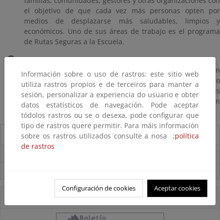
familias, comunidades, gestores y otras organizaciones con
el objetivo de que cada vez más personas opten por
medios de desplazarse más saludables, limpios y
económicos. Uno de sus áreas de trabajo es el programa
de Rutas Seguras a la Escuela.
La cittá dei bambini-La ciudad de los niños
En esta página encontramos información y recursos en
Información sobre o uso de rastros: este sitio web
torno al proyecto internacional impulsado por Francesco
utiliza rastros propios e de terceiros para manter a
Tonucci, que tanta influencia ha tenido en muchas de las
sesión, personalizar a experiencia do usuario e obter
iniciativas de mejora urbana y de movilidad centradas en
datos estatísticos de navegación. Pode aceptar
la infancia.
tódolos rastros ou se o desexa, pode configurar que
tipo de rastros quere permitir. Para máis información
Destacados
sobre os rastros utilizados consulte a nosa ;
política
de rastros
Carpeta Informativa del CENEAM.
Suscríbete a la Carpeta Informativa del Ceneam
Configuración de cookies
Aceptar cookies
Accesos Directos