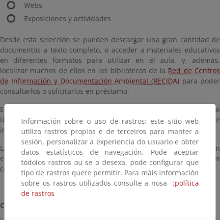
Webs
Exposiciones y actividades
Desde esta selección se pueden descargar una gran cantidad de
documentos a texto completo, o acceder a materiales educativos
en diferentes formatos para utilizar en el aula, y, además,
localizar muchos de ellos en las bibliotecas de la
Red de Centro
de Información y Documentación Ambiental (RECIDA)
para pode
consultarlos o solicitarlos en préstamo.
El objetivo de esta red estatal es difundir información ambiental
útil para diseñar y desarrollar proyectos, programas de
Información sobre o uso de rastros: este sitio web
investigación, actividades educativas…
utiliza rastros propios e de terceiros para manter a
sesión, personalizar a experiencia do usuario e obter
La Guía de recursos sobre biodiversidad no es una selección
datos estatísticos de navegación. Pode aceptar
exhaustiva, pero sí representativa del tema, abierta a los
tódolos rastros ou se o desexa, pode configurar que
comentarios y aportaciones de las personas interesadas.
tipo de rastros quere permitir. Para máis información
sobre os rastros utilizados consulte a nosa ;
política
de rastros
Consultada en Noviembre de 2014