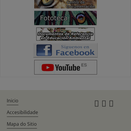
Inicio
Instagr
Twitte
Fac
Accesibilidade
Mapa do Sitio