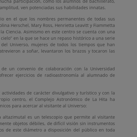
mucha participación, como los alumnos de bachillerato,
 amplitud, ven potenciadas sus habilidades innatas.
orio en el que los nombres permanentes de todas sus
ina Herschel, Mary Ross, Henrietta Leavitt y Fiammetta
n la Ciencia. Asimismo en este centro se cuenta con una
 cielo” en la que se hace un repaso histórico a una serie
del Universo, mujeres de todos los tiempos que han
trevieron a soñar, levantaron los brazos y tocaron las
o de un convenio de colaboración con la Universidad
frecer ejercicios de radioastronomía al alumnado de
ctividades de carácter divulgativo y turístico y con la
ropio centro, el Complejo Astronómico de La Hita ha
icos para acercar al visitante al Universo:
altazimutal es un telescopio que permite al visitante
ente objetos débiles, de difícil visión sin instrumentos
os de este diámetro a disposición del público en toda