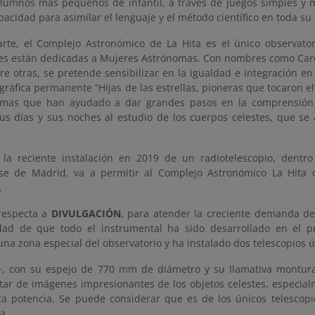
alumnos más pequeños de infantil, a través de juegos simples y 
acidad para asimilar el lenguaje y el método científico en toda su
arte, el Complejo Astronómico de La Hita es el único observat
nes están dedicadas a Mujeres Astrónomas. Con nombres como Carol
re otras, se pretende sensibilizar en la igualdad e integración e
gráfica permanente “Hijas de las estrellas, pioneras que tocaron el
omas que han ayudado a dar grandes pasos en la comprensión 
us días y sus noches al estudio de los cuerpos celestes, que se a
 la reciente instalación en 2019 de un radiotelescopio, dentr
e de Madrid, va a permitir al Complejo Astronómico La Hita o
.
respecta a
DIVULGACIÓN
, para atender la creciente demanda de a
idad de que todo el instrumental ha sido desarrollado en el p
una zona especial del observatorio y ha instalado dos telescopios ún
+, con su espejo de 770 mm de diámetro y su llamativa montura 
tar de imágenes impresionantes de los objetos celestes, especialm
ta potencia. Se puede considerar que es de los únicos telescopi
a