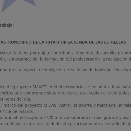
rabajo:
ASTRONÓMICO DE LA HITA: POR LA SENDA DE LAS ESTRELLAS
stroHita tiene por objeto contribuir al fomento, desarrollo, prom
ión, la investigación, la formación del profesorado y la realización
IA
se presta soporte tecnológico a tres líneas de investigación depe
ro del proyecto SMART en el observatorio se encuentra instalada 
oritos que comprende siete detectores que vigilan el cielo todas
24 horas del día.
el marco del proyecto MIDAS, AstroHita aporta y mantiene un tele
rficie de la Luna.
 último el telescopio de 770 mm considerado el más grande y avan
de del observatorio, está dedicado principalmente al estudio de l