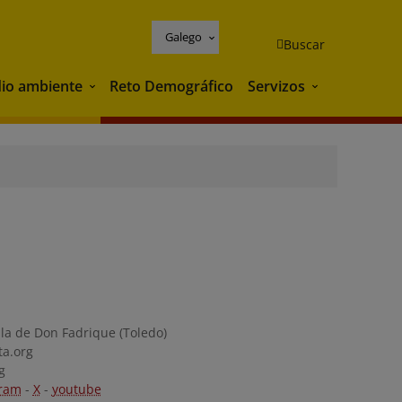
Galego
Buscar
io ambiente
Reto Demográfico
Servizos
Medio ambiente
Servizos
lla de Don Fadrique (Toledo)
ta.org
g
gram
-
X
-
youtube