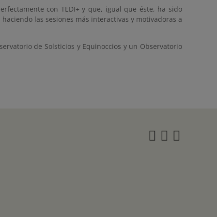
fectamente con TEDI+ y que, igual que éste, ha sido
 haciendo las sesiones más interactivas y motivadoras a
ervatorio de Solsticios y Equinoccios y un Observatorio
Instagra
Twitter
Face