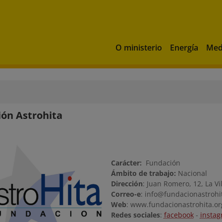
O ministerio
Energía
Med
ón Astrohita
Carácter:
Fundación
Ámbito de trabajo:
Nacional
Dirección
: Juan Romero, 12, La Vi
Correo-e
: info@fundacionastrohi
Web
: www.fundacionastrohita.or
Redes sociales
:
facebook
-
insta