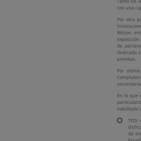
Tanto los 
con una cap
Por otra p
instalacio
Wilson, ent
exposición 
de astrón
dedicado s
estrellas.
Por último
Complutens
secundaria
En lo que 
particular
habilitado 
TEDI 
disfru
de es
Españ