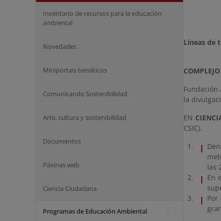
Inventario de recursos para la educación
ambiental
Líneas de t
Novedades
Miniportais temáticos
COMPLEJO 
Fundación A
Comunicando Sostenibilidad
la divulgac
Arte, cultura y sostenibilidad
EN
CIENC
CSIC).
Documentos
Dent
mete
Páxinas web
las 
En 
supe
Ciencia Ciudadana
Por
gran
Programas de Educación Ambiental