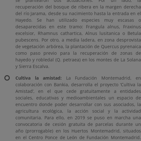
se plantearon dos actuaciones. Por un lado, la
recuperación del bosque de ribera en la margen derecha
del río Jarama, desde su nacimiento hasta la entrada en el
Hayedo. Se han utilizado especies muy escasas o
desaparecidas en este tramo: Frangula alnus, Fraxinus
excelsior, Rhamnus cathartica, Alnus lusitanica o Betula
pubescens. Por otro, a media ladera, en zona desprovista
de vegetación arbórea, la plantación de Quercus pyrenaica
como paso previo para la recuperación de zonas de
hayedo y robledal (Q. petraea) en los montes de La Solana
y Sierra Escalva.
Cultiva la amistad:
La Fundación Montemadrid, en
colaboración con Bankia, desarrolla el proyecto ‘Cultiva la
Amistad’, en el que cede gratuitamente a entidades
sociales, educativas y medioambientales un espacio de
encuentro donde poder desarrollar con sus asociados, la
agricultura ecológica, la acción social y la actividad
comunitaria. Para ello, en 2019 se puso en marcha una
convocatoria de cesión gratuita de parcelas durante un
año (prorrogable) en los Huertos Montemadrid, situados
en el Centro Ponce de León de Fundación Montemadrid.