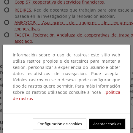
Coop 57, cooperativa de servicios financieros
.
REDIRES
, Red de docentes que trabajan para otra escuela
basada en la investigación y la renovación escolar.
AMECOOP, Asociación de mujeres de empresas
cooperativas
.
FAECTA, Federación Andaluza de cooperativas de trabajo
asociado
.
REAS: Redes de economía solidaria de Andalucía
.
Información sobre o uso de rastros: este sitio web
utiliza rastros propios e de terceiros para manter a
Compromiso socio ambiental con otra SOCIEDAD POSIBLE
sesión, personalizar a experiencia do usuario e obter
Desde la educación ambiental nos acercamos a la comprensión
datos estatísticos de navegación. Pode aceptar
del entorno como algo complejo, incierto, sujeto a intereses y
tódolos rastros ou se o desexa, pode configurar que
visiones múltiples. A través de diferentes propuestas didácticas
tipo de rastros quere permitir. Para máis información
pretendemos concienciar sobre la fragilidad del medio y del papel
sobre os rastros utilizados consulte a nosa ;
política
que jugamos las personas para favorecer o no su equilibrio y
de rastros
desarrollamos propuestas e ideas para contribuir desde la acción,
al desarrollo de una sociedad más sostenible, justa y equitativa.
Un proyecto educativo VIVO
Configuración de cookies
Aceptar cookies
Los educadores y las educadoras sabemos que la ilusión de