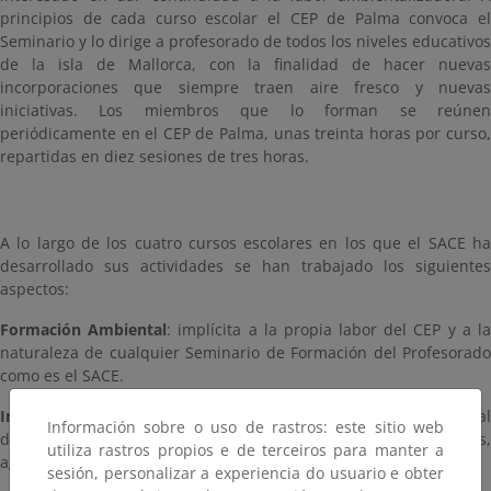
principios de cada curso escolar el CEP de Palma convoca el
Seminario y lo dirige a profesorado de todos los niveles educativos
de la isla de Mallorca, con la finalidad de hacer nuevas
incorporaciones que siempre traen aire fresco y nuevas
iniciativas. Los miembros que lo forman se reúnen
periódicamente en el CEP de Palma, unas treinta horas por curso,
repartidas en diez sesiones de tres horas.
A lo largo de los cuatro cursos escolares en los que el SACE ha
desarrollado sus actividades se han trabajado los siguientes
aspectos:
Formación Ambiental
: implícita a la propia labor del CEP y a l
naturaleza de cualquier Seminario de Formación del Profesorado
como es el SACE.
Información Ambiental
: recopilación de información ambienta
Información sobre o uso de rastros: este sitio web
de posible interés para el profesorado implicado en estos temas,
utiliza rastros propios e de terceiros para manter a
agrupándola por materias.
sesión, personalizar a experiencia do usuario e obter